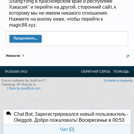
SsangYong в Красноярском крае и республике
12
.
13
.
14
.
15
.
16
.
17
.
18
.
19
.
20
.
21
.
22
.
23
.
24
.
Хакасия" и перейти на другой, сторонний сайт, к
Ближайшие мероприятия: 16 Августа 2026 года, 11
которому мы не имеем никакого отношения.
лет клубу!
Нажмите на кнопку ниже, чтобы перейти к
magic88.xyz.
Продолжить...
Новости
RUSSIAN (RU)
ОБРАТНАЯ СВЯЗЬ
ПОМОЩЬ
Forum software by XenForo™
Условия и правила
Перевод:
XF-Russia.ru
|
Style by pixelExit.com
Chat Bot: Зарегистрировался новый пользователь -
Oleggob. Добро пожаловать!
Воскресенье в 00:53
Чат [
0
]