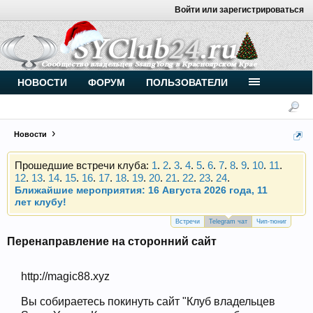
Войти или зарегистрироваться
Внимание, новые участники нашего клуба!
Основное общение происходит в
Telegram-чате
.
Присоединяйтесь.
Чип-тюнинг (прошивка) дизелей от
НОВОСТИ
ФОРУМ
ПОЛЬЗОВАТЕЛИ
Vahmurka
Новости
Прошедшие встречи клуба:
1
.
2
.
3
.
4
.
5
.
6
.
7
.
8
.
9
.
10
.
11
.
12
.
13
.
14
.
15
.
16
.
17
.
18
.
19
.
20
.
21
.
22
.
23
.
24
.
Ближайшие мероприятия: 16 Августа 2026 года, 11
лет клубу!
Внимание, новые участники нашего клуба!
Основное общение происходит в
Telegram-чате
.
Встречи
Telegram чат
Чип-тюниг
Присоединяйтесь.
Перенаправление на сторонний сайт
Чип-тюнинг (прошивка) дизелей от
Vahmurka
http://magic88.xyz
Вы собираетесь покинуть сайт "Клуб владельцев
Прошедшие встречи клуба:
1
.
2
.
3
.
4
.
5
.
6
.
7
.
8
.
9
.
10
.
11
.