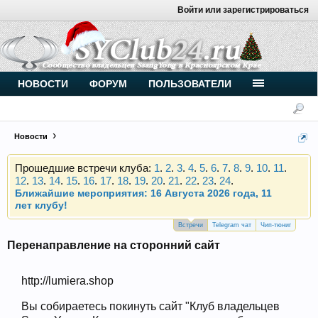
Войти или зарегистрироваться
Внимание, новые участники нашего клуба!
Основное общение происходит в
Telegram-чате
.
Присоединяйтесь.
НОВОСТИ
ФОРУМ
ПОЛЬЗОВАТЕЛИ
Чип-тюнинг (прошивка) дизелей от
Vahmurka
Новости
Прошедшие встречи клуба:
1
.
2
.
3
.
4
.
5
.
6
.
7
.
8
.
9
.
10
.
11
.
12
.
13
.
14
.
15
.
16
.
17
.
18
.
19
.
20
.
21
.
22
.
23
.
24
.
Ближайшие мероприятия: 16 Августа 2026 года, 11
лет клубу!
Внимание, новые участники нашего клуба!
Основное общение происходит в
Telegram-чате
.
Встречи
Telegram чат
Чип-тюниг
Присоединяйтесь.
Перенаправление на сторонний сайт
Чип-тюнинг (прошивка) дизелей от
Vahmurka
http://lumiera.shop
Вы собираетесь покинуть сайт "Клуб владельцев