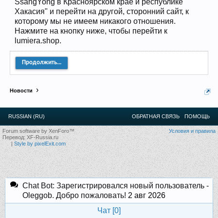
Прошедшие встречи клуба:
1
.
2
.
3
.
4
.
5
.
6
.
7
.
8
.
9
.
10
.
11
.
SsangYong в Красноярском крае и республике
12
.
13
.
14
.
15
.
16
.
17
.
18
.
19
.
20
.
21
.
22
.
23
.
24
.
Хакасия" и перейти на другой, сторонний сайт, к
Ближайшие мероприятия: 16 Августа 2026 года, 11
которому мы не имеем никакого отношения.
лет клубу!
Нажмите на кнопку ниже, чтобы перейти к
lumiera.shop.
Продолжить...
Новости
RUSSIAN (RU)
ОБРАТНАЯ СВЯЗЬ
ПОМОЩЬ
Forum software by XenForo™
Условия и правила
Перевод:
XF-Russia.ru
|
Style by pixelExit.com
Chat Bot: Зарегистрировался новый пользователь -
Oleggob. Добро пожаловать!
2 авг 2026
Чат [
0
]