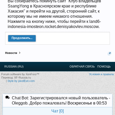
Вы собираетесь покинуть сайт "Клуб владельцев
12
.
13
.
14
.
15
.
16
.
17
.
18
.
19
.
20
.
21
.
22
.
23
.
24
.
SsangYong в Красноярском крае и республике
Ближайшие мероприятия: 16 Августа 2026 года, 11
лет клубу!
Хакасия" и перейти на другой, сторонний сайт, к
которому мы не имеем никакого отношения.
Нажмите на кнопку ниже, чтобы перейти к land6-
indonesia-imosteon.rocket.denisyakovlev.moscow.
Продолжить...
Новости
RUSSIAN (RU)
ОБРАТНАЯ СВЯЗЬ
ПОМОЩЬ
Forum software by XenForo™
Условия и правила
Перевод:
XF-Russia.ru
|
Style by pixelExit.com
Chat Bot: Зарегистрировался новый пользователь -
Oleggob. Добро пожаловать!
Воскресенье в 00:53
Чат [
0
]