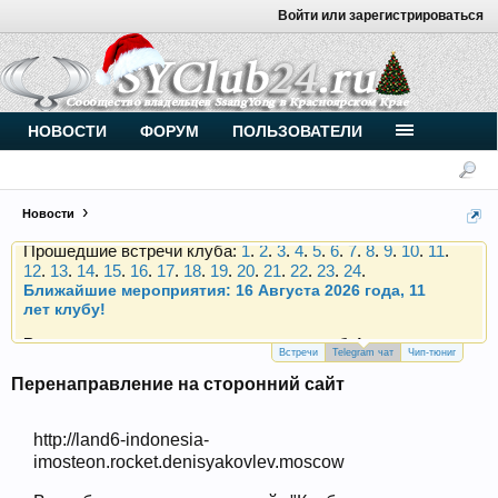
Войти или зарегистрироваться
Внимание, новые участники нашего клуба!
Основное общение происходит в
Telegram-чате
.
Присоединяйтесь.
Чип-тюнинг (прошивка) дизелей от
НОВОСТИ
ФОРУМ
ПОЛЬЗОВАТЕЛИ
Vahmurka
Новости
Прошедшие встречи клуба:
1
.
2
.
3
.
4
.
5
.
6
.
7
.
8
.
9
.
10
.
11
.
12
.
13
.
14
.
15
.
16
.
17
.
18
.
19
.
20
.
21
.
22
.
23
.
24
.
Ближайшие мероприятия: 16 Августа 2026 года, 11
лет клубу!
Внимание, новые участники нашего клуба!
Основное общение происходит в
Telegram-чате
.
Присоединяйтесь.
Встречи
Telegram чат
Чип-тюниг
Перенаправление на сторонний сайт
Чип-тюнинг (прошивка) дизелей от
Vahmurka
http://land6-indonesia-
imosteon.rocket.denisyakovlev.moscow
Прошедшие встречи клуба:
1
.
2
.
3
.
4
.
5
.
6
.
7
.
8
.
9
.
10
.
11
.