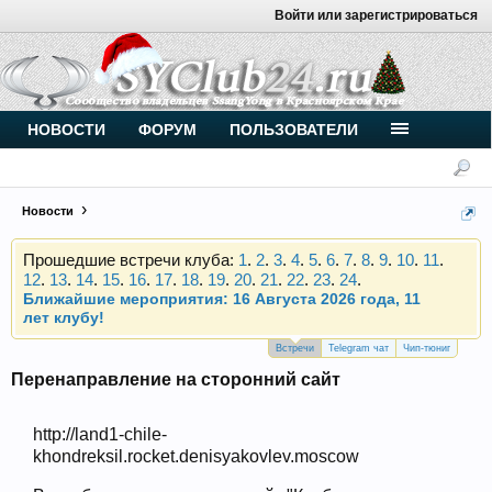
Войти или зарегистрироваться
Внимание, новые участники нашего клуба!
Основное общение происходит в
Telegram-чате
.
Присоединяйтесь.
НОВОСТИ
ФОРУМ
ПОЛЬЗОВАТЕЛИ
Чип-тюнинг (прошивка) дизелей от
Vahmurka
Новости
Прошедшие встречи клуба:
1
.
2
.
3
.
4
.
5
.
6
.
7
.
8
.
9
.
10
.
11
.
12
.
13
.
14
.
15
.
16
.
17
.
18
.
19
.
20
.
21
.
22
.
23
.
24
.
Ближайшие мероприятия: 16 Августа 2026 года, 11
лет клубу!
Внимание, новые участники нашего клуба!
Основное общение происходит в
Telegram-чате
.
Встречи
Telegram чат
Чип-тюниг
Присоединяйтесь.
Перенаправление на сторонний сайт
Чип-тюнинг (прошивка) дизелей от
Vahmurka
http://land1-chile-
khondreksil.rocket.denisyakovlev.moscow