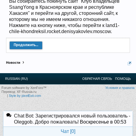
Прошедшие встречи клуба:
1
.
2
.
3
.
4
.
5
.
6
.
7
.
8
.
9
.
10
.
11
.
Вы собираетесь покинуть сайт "Клуб владельцев
12
.
13
.
14
.
15
.
16
.
17
.
18
.
19
.
20
.
21
.
22
.
23
.
24
.
SsangYong в Красноярском крае и республике
Ближайшие мероприятия: 16 Августа 2026 года, 11
Хакасия" и перейти на другой, сторонний сайт, к
лет клубу!
которому мы не имеем никакого отношения.
Нажмите на кнопку ниже, чтобы перейти к land1-
chile-khondreksil.rocket.denisyakovlev.moscow.
Продолжить...
Новости
RUSSIAN (RU)
ОБРАТНАЯ СВЯЗЬ
ПОМОЩЬ
Forum software by XenForo™
Условия и правила
Перевод:
XF-Russia.ru
|
Style by pixelExit.com
Chat Bot: Зарегистрировался новый пользователь -
Oleggob. Добро пожаловать!
Воскресенье в 00:53
Чат [
0
]