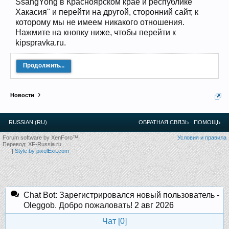
SsangYong в Красноярском крае и республике
12
.
13
.
14
.
15
.
16
.
17
.
18
.
19
.
20
.
21
.
22
.
23
.
24
.
Хакасия" и перейти на другой, сторонний сайт, к
Ближайшие мероприятия: 16 Августа 2026 года, 11
которому мы не имеем никакого отношения.
лет клубу!
Нажмите на кнопку ниже, чтобы перейти к
kipspravka.ru.
Продолжить...
Новости
RUSSIAN (RU)
ОБРАТНАЯ СВЯЗЬ
ПОМОЩЬ
Forum software by XenForo™
Условия и правила
Перевод:
XF-Russia.ru
|
Style by pixelExit.com
Chat Bot: Зарегистрировался новый пользователь -
Oleggob. Добро пожаловать!
2 авг 2026
Чат [
0
]