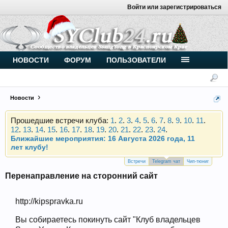
Войти или зарегистрироваться
Внимание, новые участники нашего клуба!
Основное общение происходит в
Telegram-чате
.
Присоединяйтесь.
Чип-тюнинг (прошивка) дизелей от
НОВОСТИ
ФОРУМ
ПОЛЬЗОВАТЕЛИ
Vahmurka
Новости
Прошедшие встречи клуба:
1
.
2
.
3
.
4
.
5
.
6
.
7
.
8
.
9
.
10
.
11
.
12
.
13
.
14
.
15
.
16
.
17
.
18
.
19
.
20
.
21
.
22
.
23
.
24
.
Ближайшие мероприятия: 16 Августа 2026 года, 11
лет клубу!
Внимание, новые участники нашего клуба!
Основное общение происходит в
Telegram-чате
.
Встречи
Telegram чат
Чип-тюниг
Присоединяйтесь.
Перенаправление на сторонний сайт
Чип-тюнинг (прошивка) дизелей от
Vahmurka
http://kipspravka.ru
Вы собираетесь покинуть сайт "Клуб владельцев
Прошедшие встречи клуба:
1
.
2
.
3
.
4
.
5
.
6
.
7
.
8
.
9
.
10
.
11
.