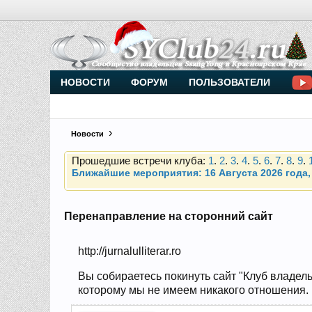
Внимание, новые участники нашего клуба!
Основное общение происходит в
Telegram-чате
НОВОСТИ
ФОРУМ
ПОЛЬЗОВАТЕЛИ
Прошедшие встречи клуба:
1
.
2
.
3
.
4
.
5
.
6
.
7
.
8
.
9
.
Новости
Ближайшие мероприятия: 16 Августа 2026 года, 
Внимание, новые участники нашего клуба!
Основное общение происходит в
Telegram-чате
Перенаправление на сторонний сайт
Прошедшие встречи клуба:
1
.
2
.
3
.
4
.
5
.
6
.
7
.
8
.
9
.
http://jurnalulliterar.ro
Ближайшие мероприятия: 16 Августа 2026 года, 
Вы собираетесь покинуть сайт "Клуб владель
которому мы не имеем никакого отношения. На