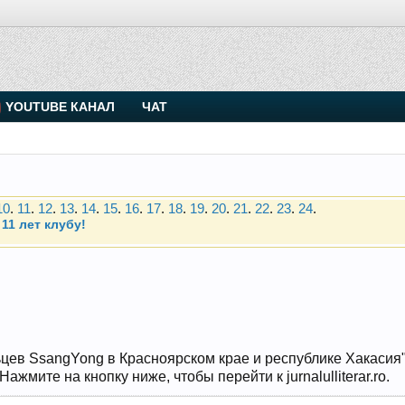
. Присоединяйтесь.
YOUTUBE КАНАЛ
ЧАТ
Чип-тюнинг (прошивка) дизелей от Vahmurka
10
.
11
.
12
.
13
.
14
.
15
.
16
.
17
.
18
.
19
.
20
.
21
.
22
.
23
.
24
.
11 лет клубу!
. Присоединяйтесь.
Чип-тюнинг (прошивка) дизелей от Vahmurka
10
.
11
.
12
.
13
.
14
.
15
.
16
.
17
.
18
.
19
.
20
.
21
.
22
.
23
.
24
.
11 лет клубу!
цев SsangYong в Красноярском крае и республике Хакасия" и
жмите на кнопку ниже, чтобы перейти к jurnalulliterar.ro.