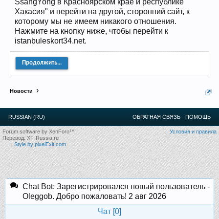
SsangYong в Красноярском крае и республике
12
.
13
.
14
.
15
.
16
.
17
.
18
.
19
.
20
.
21
.
22
.
23
.
24
.
Хакасия" и перейти на другой, сторонний сайт, к
Ближайшие мероприятия: 16 Августа 2026 года, 11
которому мы не имеем никакого отношения.
лет клубу!
Нажмите на кнопку ниже, чтобы перейти к
istanbuleskort34.net.
Продолжить...
Новости
RUSSIAN (RU)
ОБРАТНАЯ СВЯЗЬ
ПОМОЩЬ
Forum software by XenForo™
Условия и правила
Перевод:
XF-Russia.ru
|
Style by pixelExit.com
Chat Bot: Зарегистрировался новый пользователь -
Oleggob. Добро пожаловать!
2 авг 2026
Чат [
0
]