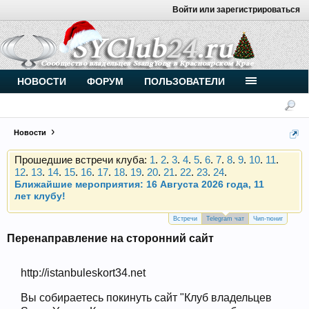
Войти или зарегистрироваться
Внимание, новые участники нашего клуба!
Основное общение происходит в
Telegram-чате
.
Присоединяйтесь.
Чип-тюнинг (прошивка) дизелей от
НОВОСТИ
ФОРУМ
ПОЛЬЗОВАТЕЛИ
Vahmurka
Новости
Прошедшие встречи клуба:
1
.
2
.
3
.
4
.
5
.
6
.
7
.
8
.
9
.
10
.
11
.
12
.
13
.
14
.
15
.
16
.
17
.
18
.
19
.
20
.
21
.
22
.
23
.
24
.
Ближайшие мероприятия: 16 Августа 2026 года, 11
лет клубу!
Внимание, новые участники нашего клуба!
Основное общение происходит в
Telegram-чате
.
Встречи
Telegram чат
Чип-тюниг
Присоединяйтесь.
Перенаправление на сторонний сайт
Чип-тюнинг (прошивка) дизелей от
Vahmurka
http://istanbuleskort34.net
Вы собираетесь покинуть сайт "Клуб владельцев
Прошедшие встречи клуба:
1
.
2
.
3
.
4
.
5
.
6
.
7
.
8
.
9
.
10
.
11
.