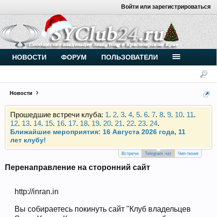
Войти или зарегистрироваться
Внимание, новые участники нашего клуба!
Основное общение происходит в
Telegram-чате
.
Присоединяйтесь.
НОВОСТИ
ФОРУМ
ПОЛЬЗОВАТЕЛИ
Чип-тюнинг (прошивка) дизелей от
Vahmurka
Новости
Прошедшие встречи клуба:
1
.
2
.
3
.
4
.
5
.
6
.
7
.
8
.
9
.
10
.
11
.
12
.
13
.
14
.
15
.
16
.
17
.
18
.
19
.
20
.
21
.
22
.
23
.
24
.
Ближайшие мероприятия: 16 Августа 2026 года, 11
лет клубу!
Внимание, новые участники нашего клуба!
Основное общение происходит в
Telegram-чате
.
Встречи
Telegram чат
Чип-тюниг
Присоединяйтесь.
Перенаправление на сторонний сайт
Чип-тюнинг (прошивка) дизелей от
Vahmurka
http://inran.in
Вы собираетесь покинуть сайт "Клуб владельцев