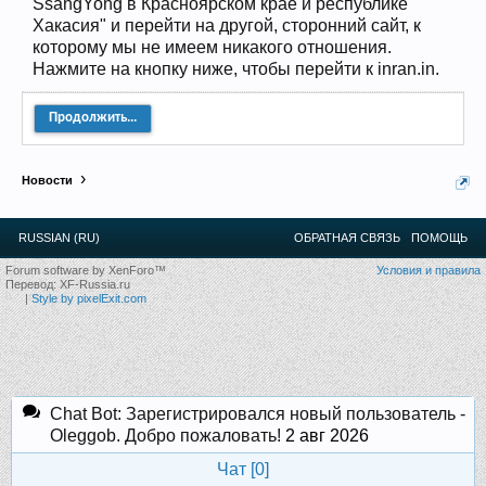
SsangYong в Красноярском крае и республике
Прошедшие встречи клуба:
1
.
2
.
3
.
4
.
5
.
6
.
7
.
8
.
9
.
10
.
11
.
Хакасия" и перейти на другой, сторонний сайт, к
12
.
13
.
14
.
15
.
16
.
17
.
18
.
19
.
20
.
21
.
22
.
23
.
24
.
Ближайшие мероприятия: 16 Августа 2026 года, 11
которому мы не имеем никакого отношения.
лет клубу!
Нажмите на кнопку ниже, чтобы перейти к inran.in.
Продолжить...
Новости
RUSSIAN (RU)
ОБРАТНАЯ СВЯЗЬ
ПОМОЩЬ
Forum software by XenForo™
Условия и правила
Перевод:
XF-Russia.ru
|
Style by pixelExit.com
Chat Bot: Зарегистрировался новый пользователь -
Oleggob. Добро пожаловать!
2 авг 2026
Чат [
0
]