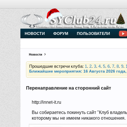
Внимание, новые участники нашего клуба!
Основное общение происходит в
Telegram-чате
НОВОСТИ
ФОРУМ
ПОЛЬЗОВАТЕЛИ
Прошедшие встречи клуба:
1
.
2
.
3
.
4
.
5
.
6
.
7
.
8
.
9
.
Новости
Ближайшие мероприятия: 16 Августа 2026 года, 
Внимание, новые участники нашего клуба!
Основное общение происходит в
Telegram-чате
Перенаправление на сторонний сайт
Прошедшие встречи клуба:
1
.
2
.
3
.
4
.
5
.
6
.
7
.
8
.
9
.
http://innet-it.ru
Ближайшие мероприятия: 16 Августа 2026 года, 
Вы собираетесь покинуть сайт "Клуб владель
которому мы не имеем никакого отношения. На