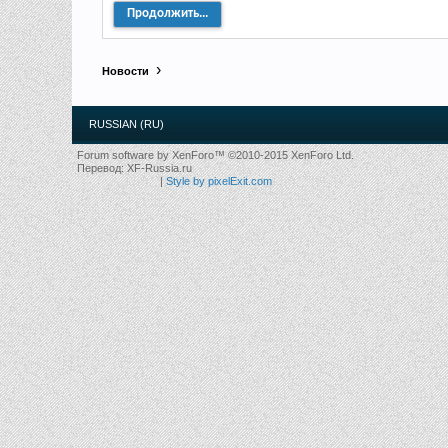
Продолжить...
Новости
RUSSIAN (RU)
Forum software by XenForo™
©2010-2015 XenForo Ltd.
Перевод:
XF-Russia.ru
|
Style by pixelExit.com