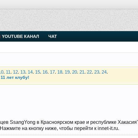
. Присоединяйтесь.
YOUTUBE КАНАЛ
ЧАТ
Чип-тюнинг (прошивка) дизелей от Vahmurka
10
.
11
.
12
.
13
.
14
.
15
.
16
.
17
.
18
.
19
.
20
.
21
.
22
.
23
.
24
.
11 лет клубу!
. Присоединяйтесь.
Чип-тюнинг (прошивка) дизелей от Vahmurka
10
.
11
.
12
.
13
.
14
.
15
.
16
.
17
.
18
.
19
.
20
.
21
.
22
.
23
.
24
.
11 лет клубу!
цев SsangYong в Красноярском крае и республике Хакасия" и
жмите на кнопку ниже, чтобы перейти к innet-it.ru.