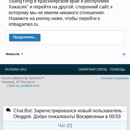
SsangYong в Красноярском крае и республике
12
.
13
.
14
.
15
.
16
.
17
.
18
.
19
.
20
.
21
.
22
.
23
.
24
.
Хакасия" и перейти на другой, сторонний сайт, к
Ближайшие мероприятия: 16 Августа 2026 года, 11
которому мы не имеем никакого отношения.
лет клубу!
Нажмите на кнопку ниже, чтобы перейти к
imbagames.ru.
Продолжить...
Новости
RUSSIAN (RU)
ОБРАТНАЯ СВЯЗЬ
ПОМОЩЬ
Forum software by XenForo™
Условия и правила
Перевод:
XF-Russia.ru
|
Style by pixelExit.com
Chat Bot: Зарегистрировался новый пользователь -
Oleggob. Добро пожаловать!
Воскресенье в 00:53
Чат [
0
]