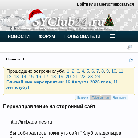
Войти или зарегистрироваться
Внимание, новые участники нашего клуба!
Основное общение происходит в
Telegram-чате
.
Присоединяйтесь.
Чип-тюнинг (прошивка) дизелей от
НОВОСТИ
ФОРУМ
ПОЛЬЗОВАТЕЛИ
Vahmurka
Новости
Прошедшие встречи клуба:
1
.
2
.
3
.
4
.
5
.
6
.
7
.
8
.
9
.
10
.
11
.
12
.
13
.
14
.
15
.
16
.
17
.
18
.
19
.
20
.
21
.
22
.
23
.
24
.
Ближайшие мероприятия: 16 Августа 2026 года, 11
лет клубу!
Внимание, новые участники нашего клуба!
Основное общение происходит в
Telegram-чате
.
Присоединяйтесь.
Встречи
Telegram чат
Чип-тюниг
Перенаправление на сторонний сайт
Чип-тюнинг (прошивка) дизелей от
Vahmurka
http://imbagames.ru
Вы собираетесь покинуть сайт "Клуб владельцев
Прошедшие встречи клуба:
1
.
2
.
3
.
4
.
5
.
6
.
7
.
8
.
9
.
10
.
11
.