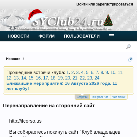
Войти или зарегистрироваться
Внимание, новые участники нашего клуба!
Основное общение происходит в
Telegram-чате
.
Присоединяйтесь.
НОВОСТИ
ФОРУМ
ПОЛЬЗОВАТЕЛИ
Чип-тюнинг (прошивка) дизелей от
Vahmurka
Новости
Прошедшие встречи клуба:
1
.
2
.
3
.
4
.
5
.
6
.
7
.
8
.
9
.
10
.
11
.
12
.
13
.
14
.
15
.
16
.
17
.
18
.
19
.
20
.
21
.
22
.
23
.
24
.
Ближайшие мероприятия: 16 Августа 2026 года, 11
лет клубу!
Внимание, новые участники нашего клуба!
Основное общение происходит в
Telegram-чате
.
Встречи
Telegram чат
Чип-тюниг
Присоединяйтесь.
Перенаправление на сторонний сайт
Чип-тюнинг (прошивка) дизелей от
Vahmurka
http://ilcorso.us
Вы собираетесь покинуть сайт "Клуб владельцев