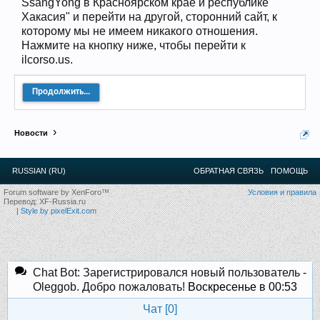
SsangYong в Красноярском крае и республике
Прошедшие встречи клуба:
1
.
2
.
3
.
4
.
5
.
6
.
7
.
8
.
9
.
10
.
11
.
12
.
13
.
14
.
15
.
16
.
17
.
18
.
19
.
20
.
21
.
22
.
23
.
24
.
Хакасия" и перейти на другой, сторонний сайт, к
Ближайшие мероприятия: 16 Августа 2026 года, 11
которому мы не имеем никакого отношения.
лет клубу!
Нажмите на кнопку ниже, чтобы перейти к
ilcorso.us.
Продолжить...
Новости
RUSSIAN (RU)
ОБРАТНАЯ СВЯЗЬ
ПОМОЩЬ
Forum software by XenForo™
Условия и правила
Перевод:
XF-Russia.ru
|
Style by pixelExit.com
Chat Bot: Зарегистрировался новый пользователь -
Oleggob. Добро пожаловать!
Воскресенье в 00:53
Чат [
0
]