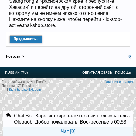
SsangYong в Красноярском крае и республике
12
.
13
.
14
.
15
.
16
.
17
.
18
.
19
.
20
.
21
.
22
.
23
.
24
.
Хакасия" и перейти на другой, сторонний сайт, к
Ближайшие мероприятия: 16 Августа 2026 года, 11
которому мы не имеем никакого отношения.
лет клубу!
Нажмите на кнопку ниже, чтобы перейти к id-stop-
active.thai-shop.store.
Продолжить...
Новости
RUSSIAN (RU)
ОБРАТНАЯ СВЯЗЬ
ПОМОЩЬ
Forum software by XenForo™
Условия и правила
Перевод:
XF-Russia.ru
|
Style by pixelExit.com
Chat Bot: Зарегистрировался новый пользователь -
Oleggob. Добро пожаловать!
Воскресенье в 00:53
Чат [
0
]