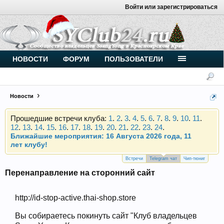
Войти или зарегистрироваться
Внимание, новые участники нашего клуба!
Основное общение происходит в
Telegram-чате
.
Присоединяйтесь.
Чип-тюнинг (прошивка) дизелей от
НОВОСТИ
ФОРУМ
ПОЛЬЗОВАТЕЛИ
Vahmurka
Новости
Прошедшие встречи клуба:
1
.
2
.
3
.
4
.
5
.
6
.
7
.
8
.
9
.
10
.
11
.
12
.
13
.
14
.
15
.
16
.
17
.
18
.
19
.
20
.
21
.
22
.
23
.
24
.
Ближайшие мероприятия: 16 Августа 2026 года, 11
лет клубу!
Внимание, новые участники нашего клуба!
Основное общение происходит в
Telegram-чате
.
Присоединяйтесь.
Встречи
Telegram чат
Чип-тюниг
Перенаправление на сторонний сайт
Чип-тюнинг (прошивка) дизелей от
Vahmurka
http://id-stop-active.thai-shop.store
Вы собираетесь покинуть сайт "Клуб владельцев
Прошедшие встречи клуба:
1
.
2
.
3
.
4
.
5
.
6
.
7
.
8
.
9
.
10
.
11
.