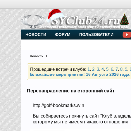
Внимание, новые участники нашего клуба!
Основное общение происходит в
Telegram-чате
НОВОСТИ
ФОРУМ
ПОЛЬЗОВАТЕЛИ
Новости
Прошедшие встречи клуба:
1
.
2
.
3
.
4
.
5
.
6
.
7
.
8
.
9
.
Ближайшие мероприятия: 16 Августа 2026 года, 
Внимание, новые участники нашего клуба!
Основное общение происходит в
Telegram-чате
Перенаправление на сторонний сайт
http://golf-bookmarks.win
Прошедшие встречи клуба:
1
.
2
.
3
.
4
.
5
.
6
.
7
.
8
.
9
.
Ближайшие мероприятия: 16 Августа 2026 года, 
Вы собираетесь покинуть сайт "Клуб владель
которому мы не имеем никакого отношения. Н