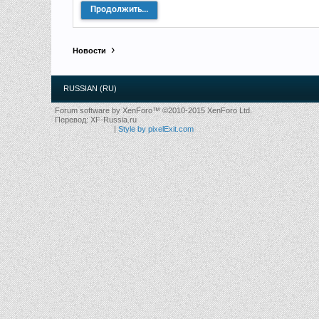
Продолжить...
Новости
RUSSIAN (RU)
Forum software by XenForo™
©2010-2015 XenForo Ltd.
Перевод:
XF-Russia.ru
|
Style by pixelExit.com