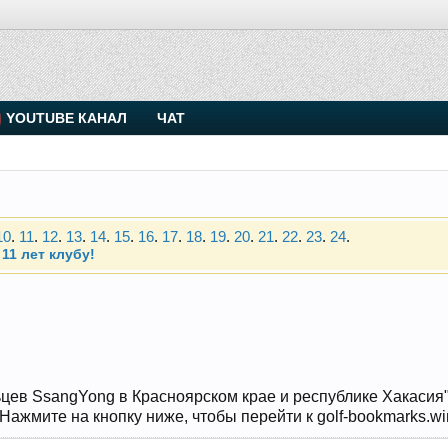
. Присоединяйтесь.
YOUTUBE КАНАЛ
ЧАТ
Чип-тюнинг (прошивка) дизелей от Vahmurka
10
.
11
.
12
.
13
.
14
.
15
.
16
.
17
.
18
.
19
.
20
.
21
.
22
.
23
.
24
.
11 лет клубу!
. Присоединяйтесь.
Чип-тюнинг (прошивка) дизелей от Vahmurka
10
.
11
.
12
.
13
.
14
.
15
.
16
.
17
.
18
.
19
.
20
.
21
.
22
.
23
.
24
.
11 лет клубу!
цев SsangYong в Красноярском крае и республике Хакасия" и
ажмите на кнопку ниже, чтобы перейти к golf-bookmarks.wi