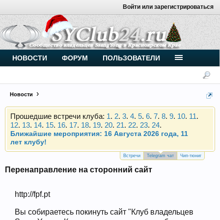
Войти или зарегистрироваться
Внимание, новые участники нашего клуба!
Основное общение происходит в
Telegram-чате
.
Присоединяйтесь.
Чип-тюнинг (прошивка) дизелей от
НОВОСТИ
ФОРУМ
ПОЛЬЗОВАТЕЛИ
Vahmurka
Новости
Прошедшие встречи клуба:
1
.
2
.
3
.
4
.
5
.
6
.
7
.
8
.
9
.
10
.
11
.
12
.
13
.
14
.
15
.
16
.
17
.
18
.
19
.
20
.
21
.
22
.
23
.
24
.
Ближайшие мероприятия: 16 Августа 2026 года, 11
лет клубу!
Внимание, новые участники нашего клуба!
Основное общение происходит в
Telegram-чате
.
Встречи
Telegram чат
Чип-тюниг
Присоединяйтесь.
Перенаправление на сторонний сайт
Чип-тюнинг (прошивка) дизелей от
Vahmurka
http://fpf.pt
Вы собираетесь покинуть сайт "Клуб владельцев
Прошедшие встречи клуба:
1
.
2
.
3
.
4
.
5
.
6
.
7
.
8
.
9
.
10
.
11
.