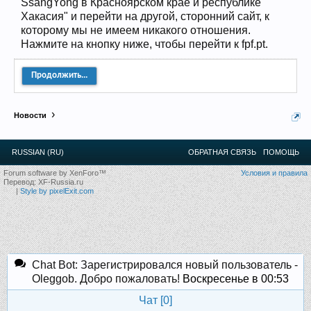
SsangYong в Красноярском крае и республике
12
.
13
.
14
.
15
.
16
.
17
.
18
.
19
.
20
.
21
.
22
.
23
.
24
.
Хакасия" и перейти на другой, сторонний сайт, к
Ближайшие мероприятия: 16 Августа 2026 года, 11
которому мы не имеем никакого отношения.
лет клубу!
Нажмите на кнопку ниже, чтобы перейти к fpf.pt.
Продолжить...
Новости
RUSSIAN (RU)
ОБРАТНАЯ СВЯЗЬ
ПОМОЩЬ
Forum software by XenForo™
Условия и правила
Перевод:
XF-Russia.ru
|
Style by pixelExit.com
Chat Bot: Зарегистрировался новый пользователь -
Oleggob. Добро пожаловать!
Воскресенье в 00:53
Чат [
0
]