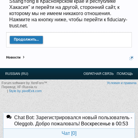
SsangYong в Красноярском крае и республике
12
.
13
.
14
.
15
.
16
.
17
.
18
.
19
.
20
.
21
.
22
.
23
.
24
.
Хакасия" и перейти на другой, сторонний сайт, к
Ближайшие мероприятия: 16 Августа 2026 года, 11
которому мы не имеем никакого отношения.
лет клубу!
Нажмите на кнопку ниже, чтобы перейти к fiduciary-
trust.net.
Продолжить...
Новости
RUSSIAN (RU)
ОБРАТНАЯ СВЯЗЬ
ПОМОЩЬ
Forum software by XenForo™
Условия и правила
Перевод:
XF-Russia.ru
|
Style by pixelExit.com
Chat Bot: Зарегистрировался новый пользователь -
Oleggob. Добро пожаловать!
Воскресенье в 00:53
Чат [
0
]