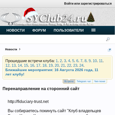
Войти или зарегистрироваться
Внимание, новые участники нашего клуба!
Основное общение происходит в
Telegram-чате
.
Присоединяйтесь.
Чип-тюнинг (прошивка) дизелей от
НОВОСТИ
ФОРУМ
ПОЛЬЗОВАТЕЛИ
Vahmurka
Новости
Прошедшие встречи клуба:
1
.
2
.
3
.
4
.
5
.
6
.
7
.
8
.
9
.
10
.
11
.
12
.
13
.
14
.
15
.
16
.
17
.
18
.
19
.
20
.
21
.
22
.
23
.
24
.
Ближайшие мероприятия: 16 Августа 2026 года, 11
лет клубу!
Внимание, новые участники нашего клуба!
Основное общение происходит в
Telegram-чате
.
Встречи
Telegram чат
Чип-тюниг
Присоединяйтесь.
Перенаправление на сторонний сайт
Чип-тюнинг (прошивка) дизелей от
Vahmurka
http://fiduciary-trust.net
Вы собираетесь покинуть сайт "Клуб владельцев
Прошедшие встречи клуба:
1
.
2
.
3
.
4
.
5
.
6
.
7
.
8
.
9
.
10
.
11
.