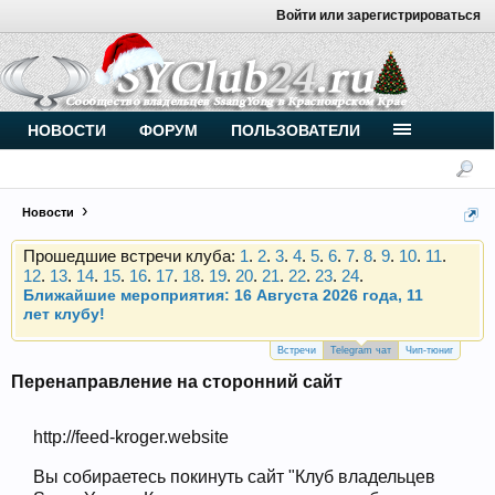
Войти или зарегистрироваться
Внимание, новые участники нашего клуба!
Основное общение происходит в
Telegram-чате
.
Присоединяйтесь.
Чип-тюнинг (прошивка) дизелей от
НОВОСТИ
ФОРУМ
ПОЛЬЗОВАТЕЛИ
Vahmurka
Новости
Прошедшие встречи клуба:
1
.
2
.
3
.
4
.
5
.
6
.
7
.
8
.
9
.
10
.
11
.
12
.
13
.
14
.
15
.
16
.
17
.
18
.
19
.
20
.
21
.
22
.
23
.
24
.
Ближайшие мероприятия: 16 Августа 2026 года, 11
лет клубу!
Внимание, новые участники нашего клуба!
Основное общение происходит в
Telegram-чате
.
Присоединяйтесь.
Встречи
Telegram чат
Чип-тюниг
Перенаправление на сторонний сайт
Чип-тюнинг (прошивка) дизелей от
Vahmurka
http://feed-kroger.website
Вы собираетесь покинуть сайт "Клуб владельцев
Прошедшие встречи клуба:
1
.
2
.
3
.
4
.
5
.
6
.
7
.
8
.
9
.
10
.
11
.