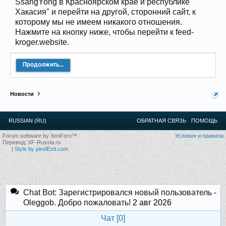
SsangYong в Красноярском крае и республике
12
.
13
.
14
.
15
.
16
.
17
.
18
.
19
.
20
.
21
.
22
.
23
.
24
.
Хакасия" и перейти на другой, сторонний сайт, к
Ближайшие мероприятия: 16 Августа 2026 года, 11
лет клубу!
которому мы не имеем никакого отношения.
Нажмите на кнопку ниже, чтобы перейти к feed-
kroger.website.
Продолжить...
Новости
RUSSIAN (RU)
ОБРАТНАЯ СВЯЗЬ
ПОМОЩЬ
Forum software by XenForo™
Условия и правила
Перевод:
XF-Russia.ru
|
Style by pixelExit.com
Chat Bot: Зарегистрировался новый пользователь -
Oleggob. Добро пожаловать!
2 авг 2026
Чат [
0
]