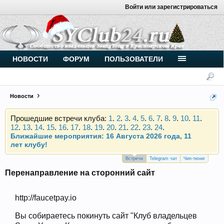
Войти или зарегистрироваться
Внимание, новые участники нашего клуба!
Основное общение происходит в
Telegram-чате
.
Присоединяйтесь.
НОВОСТИ
ФОРУМ
ПОЛЬЗОВАТЕЛИ
Чип-тюнинг (прошивка) дизелей от
Vahmurka
Новости
Прошедшие встречи клуба:
1
.
2
.
3
.
4
.
5
.
6
.
7
.
8
.
9
.
10
.
11
.
12
.
13
.
14
.
15
.
16
.
17
.
18
.
19
.
20
.
21
.
22
.
23
.
24
.
Ближайшие мероприятия: 16 Августа 2026 года, 11
лет клубу!
Внимание, новые участники нашего клуба!
Основное общение происходит в
Telegram-чате
.
Встречи
Telegram чат
Чип-тюниг
Присоединяйтесь.
Перенаправление на сторонний сайт
Чип-тюнинг (прошивка) дизелей от
Vahmurka
http://faucetpay.io
Вы собираетесь покинуть сайт "Клуб владельцев