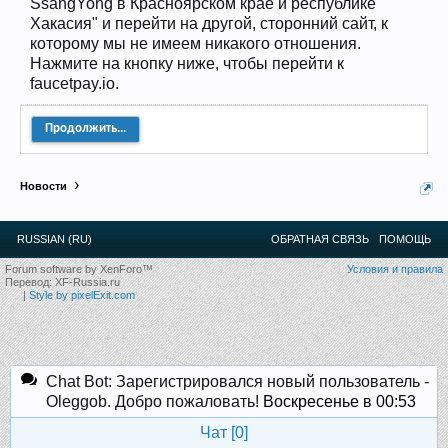
SsangYong в Красноярском крае и республике
Прошедшие встречи клуба:
1
.
2
.
3
.
4
.
5
.
6
.
7
.
8
.
9
.
10
.
11
.
Хакасия" и перейти на другой, сторонний сайт, к
12
.
13
.
14
.
15
.
16
.
17
.
18
.
19
.
20
.
21
.
22
.
23
.
24
.
Ближайшие мероприятия: 16 Августа 2026 года, 11
которому мы не имеем никакого отношения.
лет клубу!
Нажмите на кнопку ниже, чтобы перейти к
faucetpay.io.
Продолжить...
Новости
RUSSIAN (RU)
ОБРАТНАЯ СВЯЗЬ
ПОМОЩЬ
Forum software by XenForo™
Условия и правила
Перевод:
XF-Russia.ru
|
Style by pixelExit.com
Chat Bot: Зарегистрировался новый пользователь -
Oleggob. Добро пожаловать!
Воскресенье в 00:53
Чат [
0
]