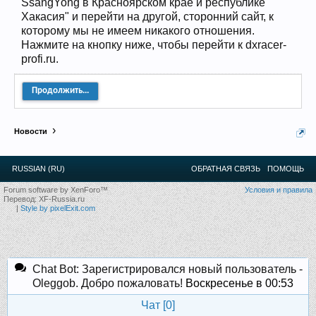
SsangYong в Красноярском крае и республике
Прошедшие встречи клуба:
1
.
2
.
3
.
4
.
5
.
6
.
7
.
8
.
9
.
10
.
11
.
Хакасия" и перейти на другой, сторонний сайт, к
12
.
13
.
14
.
15
.
16
.
17
.
18
.
19
.
20
.
21
.
22
.
23
.
24
.
которому мы не имеем никакого отношения.
Ближайшие мероприятия: 16 Августа 2026 года, 11
Нажмите на кнопку ниже, чтобы перейти к dxracer-
лет клубу!
profi.ru.
Продолжить...
Новости
RUSSIAN (RU)
ОБРАТНАЯ СВЯЗЬ
ПОМОЩЬ
Forum software by XenForo™
Условия и правила
Перевод:
XF-Russia.ru
|
Style by pixelExit.com
Chat Bot: Зарегистрировался новый пользователь -
Oleggob. Добро пожаловать!
Воскресенье в 00:53
Чат [
0
]