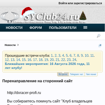
Войти или зарегистрироваться
Внимание, новые участники нашего клуба!
Основное общение происходит в
Telegram-чате
.
Присоединяйтесь.
НОВОСТИ
ФОРУМ
ПОЛЬЗОВАТЕЛИ
Чип-тюнинг (прошивка) дизелей от
Vahmurka
Новости
Прошедшие встречи клуба:
1
.
2
.
3
.
4
.
5
.
6
.
7
.
8
.
9
.
10
.
11
.
12
.
13
.
14
.
15
.
16
.
17
.
18
.
19
.
20
.
21
.
22
.
23
.
24
.
Ближайшие мероприятия: 16 Августа 2026 года, 11
лет клубу!
Внимание, новые участники нашего клуба!
Встречи
Telegram чат
Чип-тюниг
Основное общение происходит в
Telegram-чате
.
Присоединяйтесь.
Перенаправление на сторонний сайт
Чип-тюнинг (прошивка) дизелей от
Vahmurka
http://dxracer-profi.ru
Вы собираетесь покинуть сайт "Клуб владельцев