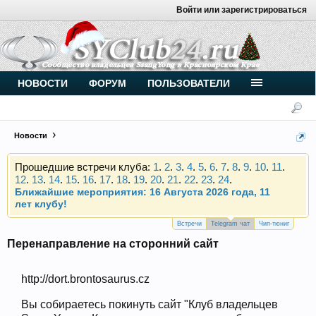
Войти или зарегистрироваться
Внимание, новые участники нашего клуба!
Основное общение происходит в
Telegram-чате
.
Присоединяйтесь.
НОВОСТИ
ФОРУМ
ПОЛЬЗОВАТЕЛИ
Чип-тюнинг (прошивка) дизелей от
Vahmurka
Новости
Прошедшие встречи клуба:
1
.
2
.
3
.
4
.
5
.
6
.
7
.
8
.
9
.
10
.
11
.
12
.
13
.
14
.
15
.
16
.
17
.
18
.
19
.
20
.
21
.
22
.
23
.
24
.
Ближайшие мероприятия: 16 Августа 2026 года, 11
лет клубу!
Внимание, новые участники нашего клуба!
Основное общение происходит в
Telegram-чате
.
Встречи
Telegram чат
Чип-тюниг
Присоединяйтесь.
Перенаправление на сторонний сайт
Чип-тюнинг (прошивка) дизелей от
Vahmurka
http://dort.brontosaurus.cz
Вы собираетесь покинуть сайт "Клуб владельцев