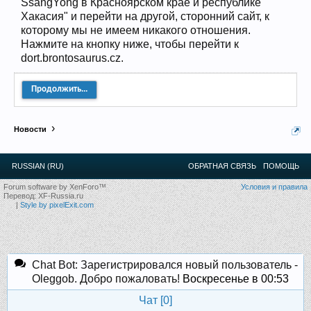
SsangYong в Красноярском крае и республике
Прошедшие встречи клуба:
1
.
2
.
3
.
4
.
5
.
6
.
7
.
8
.
9
.
10
.
11
.
12
.
13
.
14
.
15
.
16
.
17
.
18
.
19
.
20
.
21
.
22
.
23
.
24
.
Хакасия" и перейти на другой, сторонний сайт, к
Ближайшие мероприятия: 16 Августа 2026 года, 11
которому мы не имеем никакого отношения.
лет клубу!
Нажмите на кнопку ниже, чтобы перейти к
dort.brontosaurus.cz.
Продолжить...
Новости
RUSSIAN (RU)
ОБРАТНАЯ СВЯЗЬ
ПОМОЩЬ
Forum software by XenForo™
Условия и правила
Перевод:
XF-Russia.ru
|
Style by pixelExit.com
Chat Bot: Зарегистрировался новый пользователь -
Oleggob. Добро пожаловать!
Воскресенье в 00:53
Чат [
0
]