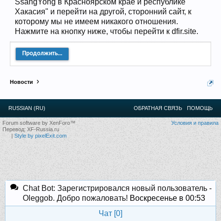
SsangYong в Красноярском крае и республике
12
.
13
.
14
.
15
.
16
.
17
.
18
.
19
.
20
.
21
.
22
.
23
.
24
.
Хакасия" и перейти на другой, сторонний сайт, к
Ближайшие мероприятия: 16 Августа 2026 года, 11
которому мы не имеем никакого отношения.
лет клубу!
Нажмите на кнопку ниже, чтобы перейти к dfir.site.
Продолжить...
Новости
RUSSIAN (RU)
ОБРАТНАЯ СВЯЗЬ
ПОМОЩЬ
Forum software by XenForo™
Условия и правила
Перевод:
XF-Russia.ru
|
Style by pixelExit.com
Chat Bot: Зарегистрировался новый пользователь -
Oleggob. Добро пожаловать!
Воскресенье в 00:53
Чат [
0
]