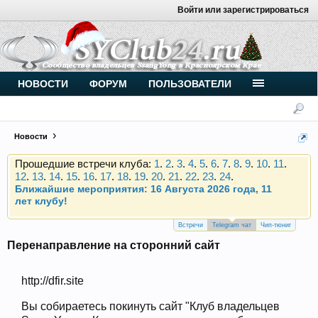
Войти или зарегистрироваться
Внимание, новые участники нашего клуба!
Основное общение происходит в
Telegram-чате
.
Присоединяйтесь.
Чип-тюнинг (прошивка) дизелей от
НОВОСТИ
ФОРУМ
ПОЛЬЗОВАТЕЛИ
Vahmurka
Новости
Прошедшие встречи клуба:
1
.
2
.
3
.
4
.
5
.
6
.
7
.
8
.
9
.
10
.
11
.
12
.
13
.
14
.
15
.
16
.
17
.
18
.
19
.
20
.
21
.
22
.
23
.
24
.
Ближайшие мероприятия: 16 Августа 2026 года, 11
лет клубу!
Внимание, новые участники нашего клуба!
Основное общение происходит в
Telegram-чате
.
Присоединяйтесь.
Встречи
Telegram чат
Чип-тюниг
Перенаправление на сторонний сайт
Чип-тюнинг (прошивка) дизелей от
Vahmurka
http://dfir.site
Вы собираетесь покинуть сайт "Клуб владельцев
Прошедшие встречи клуба:
1
.
2
.
3
.
4
.
5
.
6
.
7
.
8
.
9
.
10
.
11
.