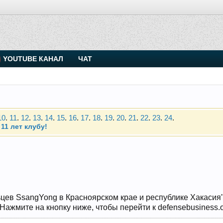
. Присоединяйтесь.
YOUTUBE КАНАЛ
ЧАТ
Чип-тюнинг (прошивка) дизелей от Vahmurka
10
.
11
.
12
.
13
.
14
.
15
.
16
.
17
.
18
.
19
.
20
.
21
.
22
.
23
.
24
.
11 лет клубу!
. Присоединяйтесь.
Чип-тюнинг (прошивка) дизелей от Vahmurka
10
.
11
.
12
.
13
.
14
.
15
.
16
.
17
.
18
.
19
.
20
.
21
.
22
.
23
.
24
.
11 лет клубу!
цев SsangYong в Красноярском крае и республике Хакасия" и
ажмите на кнопку ниже, чтобы перейти к defensebusiness.o