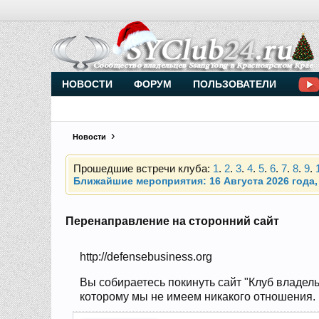
Внимание, новые участники нашего клуба!
Основное общение происходит в
Telegram-чате
НОВОСТИ
ФОРУМ
ПОЛЬЗОВАТЕЛИ
Новости
Прошедшие встречи клуба:
1
.
2
.
3
.
4
.
5
.
6
.
7
.
8
.
9
.
Ближайшие мероприятия: 16 Августа 2026 года, 
Внимание, новые участники нашего клуба!
Основное общение происходит в
Telegram-чате
Перенаправление на сторонний сайт
http://defensebusiness.org
Прошедшие встречи клуба:
1
.
2
.
3
.
4
.
5
.
6
.
7
.
8
.
9
.
Ближайшие мероприятия: 16 Августа 2026 года, 
Вы собираетесь покинуть сайт "Клуб владель
которому мы не имеем никакого отношения. Н