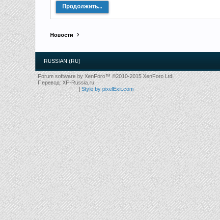
Продолжить...
Новости
RUSSIAN (RU)
Forum software by XenForo™
©2010-2015 XenForo Ltd.
Перевод:
XF-Russia.ru
|
Style by pixelExit.com