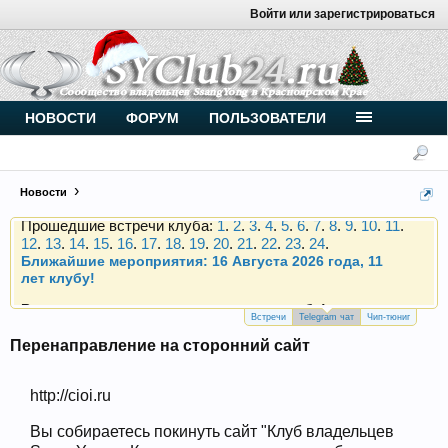
Войти или зарегистрироваться
Внимание, новые участники нашего клуба!
Основное общение происходит в
Telegram-чате
.
Присоединяйтесь.
Чип-тюнинг (прошивка) дизелей от
НОВОСТИ
ФОРУМ
ПОЛЬЗОВАТЕЛИ
Vahmurka
Новости
Прошедшие встречи клуба:
1
.
2
.
3
.
4
.
5
.
6
.
7
.
8
.
9
.
10
.
11
.
12
.
13
.
14
.
15
.
16
.
17
.
18
.
19
.
20
.
21
.
22
.
23
.
24
.
Ближайшие мероприятия: 16 Августа 2026 года, 11
лет клубу!
Внимание, новые участники нашего клуба!
Основное общение происходит в
Telegram-чате
.
Присоединяйтесь.
Встречи
Telegram чат
Чип-тюниг
Перенаправление на сторонний сайт
Чип-тюнинг (прошивка) дизелей от
Vahmurka
http://cioi.ru
Вы собираетесь покинуть сайт "Клуб владельцев
Прошедшие встречи клуба:
1
.
2
.
3
.
4
.
5
.
6
.
7
.
8
.
9
.
10
.
11
.