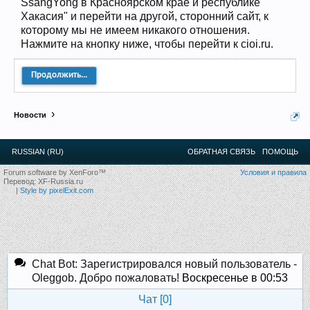
SsangYong в Красноярском крае и республике
12
.
13
.
14
.
15
.
16
.
17
.
18
.
19
.
20
.
21
.
22
.
23
.
24
.
Хакасия" и перейти на другой, сторонний сайт, к
Ближайшие мероприятия: 16 Августа 2026 года, 11
лет клубу!
которому мы не имеем никакого отношения.
Нажмите на кнопку ниже, чтобы перейти к cioi.ru.
Продолжить...
Новости
RUSSIAN (RU)
ОБРАТНАЯ СВЯЗЬ
ПОМОЩЬ
Forum software by XenForo™
Условия и правила
Перевод:
XF-Russia.ru
|
Style by pixelExit.com
Chat Bot: Зарегистрировался новый пользователь -
Oleggob. Добро пожаловать!
Воскресенье в 00:53
Чат [
0
]