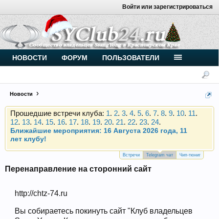
Войти или зарегистрироваться
Внимание, новые участники нашего клуба!
Основное общение происходит в
Telegram-чате
.
Присоединяйтесь.
Чип-тюнинг (прошивка) дизелей от
НОВОСТИ
ФОРУМ
ПОЛЬЗОВАТЕЛИ
Vahmurka
Новости
Прошедшие встречи клуба:
1
.
2
.
3
.
4
.
5
.
6
.
7
.
8
.
9
.
10
.
11
.
12
.
13
.
14
.
15
.
16
.
17
.
18
.
19
.
20
.
21
.
22
.
23
.
24
.
Ближайшие мероприятия: 16 Августа 2026 года, 11
лет клубу!
Внимание, новые участники нашего клуба!
Основное общение происходит в
Telegram-чате
.
Встречи
Telegram чат
Чип-тюниг
Присоединяйтесь.
Перенаправление на сторонний сайт
Чип-тюнинг (прошивка) дизелей от
Vahmurka
http://chtz-74.ru
Вы собираетесь покинуть сайт "Клуб владельцев
Прошедшие встречи клуба:
1
.
2
.
3
.
4
.
5
.
6
.
7
.
8
.
9
.
10
.
11
.