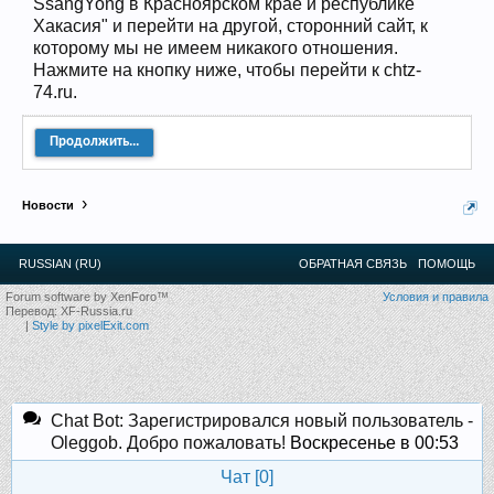
SsangYong в Красноярском крае и республике
12
.
13
.
14
.
15
.
16
.
17
.
18
.
19
.
20
.
21
.
22
.
23
.
24
.
Хакасия" и перейти на другой, сторонний сайт, к
Ближайшие мероприятия: 16 Августа 2026 года, 11
которому мы не имеем никакого отношения.
лет клубу!
Нажмите на кнопку ниже, чтобы перейти к chtz-
74.ru.
Продолжить...
Новости
RUSSIAN (RU)
ОБРАТНАЯ СВЯЗЬ
ПОМОЩЬ
Forum software by XenForo™
Условия и правила
Перевод:
XF-Russia.ru
|
Style by pixelExit.com
Chat Bot: Зарегистрировался новый пользователь -
Oleggob. Добро пожаловать!
Воскресенье в 00:53
Чат [
0
]