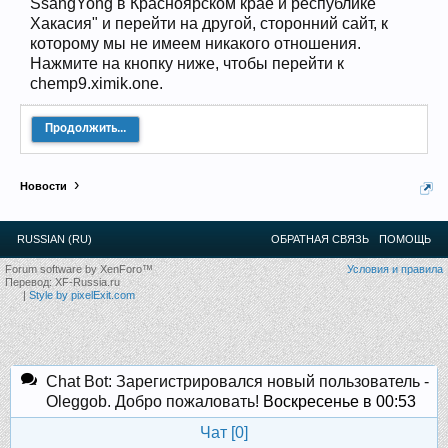
SsangYong в Красноярском крае и республике
12
.
13
.
14
.
15
.
16
.
17
.
18
.
19
.
20
.
21
.
22
.
23
.
24
.
Хакасия" и перейти на другой, сторонний сайт, к
Ближайшие мероприятия: 16 Августа 2026 года, 11
лет клубу!
которому мы не имеем никакого отношения.
Нажмите на кнопку ниже, чтобы перейти к
chemp9.ximik.one.
Продолжить...
Новости
RUSSIAN (RU)
ОБРАТНАЯ СВЯЗЬ
ПОМОЩЬ
Forum software by XenForo™
Условия и правила
Перевод:
XF-Russia.ru
|
Style by pixelExit.com
Chat Bot: Зарегистрировался новый пользователь -
Oleggob. Добро пожаловать!
Воскресенье в 00:53
Чат [
0
]