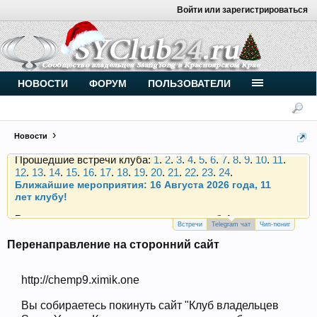
Войти или зарегистрироваться
Внимание, новые участники нашего клуба!
Основное общение происходит в
Telegram-чате
.
Присоединяйтесь.
Чип-тюнинг (прошивка) дизелей от
НОВОСТИ
ФОРУМ
ПОЛЬЗОВАТЕЛИ
Vahmurka
Новости
Прошедшие встречи клуба:
1
.
2
.
3
.
4
.
5
.
6
.
7
.
8
.
9
.
10
.
11
.
12
.
13
.
14
.
15
.
16
.
17
.
18
.
19
.
20
.
21
.
22
.
23
.
24
.
Ближайшие мероприятия: 16 Августа 2026 года, 11
лет клубу!
Внимание, новые участники нашего клуба!
Основное общение происходит в
Telegram-чате
.
Присоединяйтесь.
Встречи
Telegram чат
Чип-тюниг
Перенаправление на сторонний сайт
Чип-тюнинг (прошивка) дизелей от
Vahmurka
http://chemp9.ximik.one
Вы собираетесь покинуть сайт "Клуб владельцев
Прошедшие встречи клуба:
1
.
2
.
3
.
4
.
5
.
6
.
7
.
8
.
9
.
10
.
11
.