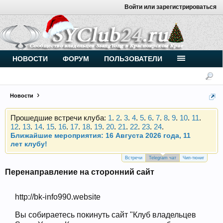
Войти или зарегистрироваться
Внимание, новые участники нашего клуба!
Основное общение происходит в
Telegram-чате
.
Присоединяйтесь.
Чип-тюнинг (прошивка) дизелей от
НОВОСТИ
ФОРУМ
ПОЛЬЗОВАТЕЛИ
Vahmurka
Новости
Прошедшие встречи клуба:
1
.
2
.
3
.
4
.
5
.
6
.
7
.
8
.
9
.
10
.
11
.
12
.
13
.
14
.
15
.
16
.
17
.
18
.
19
.
20
.
21
.
22
.
23
.
24
.
Ближайшие мероприятия: 16 Августа 2026 года, 11
лет клубу!
Внимание, новые участники нашего клуба!
Основное общение происходит в
Telegram-чате
.
Встречи
Telegram чат
Чип-тюниг
Присоединяйтесь.
Перенаправление на сторонний сайт
Чип-тюнинг (прошивка) дизелей от
Vahmurka
http://bk-info990.website
Вы собираетесь покинуть сайт "Клуб владельцев
Прошедшие встречи клуба:
1
.
2
.
3
.
4
.
5
.
6
.
7
.
8
.
9
.
10
.
11
.