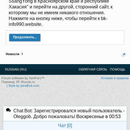
SsangYong в Красноярском крае и республике
12
.
13
.
14
.
15
.
16
.
17
.
18
.
19
.
20
.
21
.
22
.
23
.
24
.
Хакасия" и перейти на другой, сторонний сайт, к
Ближайшие мероприятия: 16 Августа 2026 года, 11
которому мы не имеем никакого отношения.
лет клубу!
Нажмите на кнопку ниже, чтобы перейти к bk-
info990.website.
Продолжить...
Новости
RUSSIAN (RU)
ОБРАТНАЯ СВЯЗЬ
ПОМОЩЬ
Forum software by XenForo™
Условия и правила
Перевод:
XF-Russia.ru
|
Style by pixelExit.com
Chat Bot: Зарегистрировался новый пользователь -
Oleggob. Добро пожаловать!
Воскресенье в 00:53
Чат [
0
]