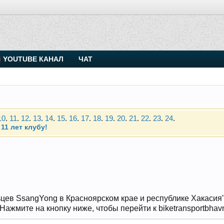
. Присоединяйтесь.
YOUTUBE КАНАЛ
ЧАТ
Чип-тюнинг (прошивка) дизелей от Vahmurka
10
.
11
.
12
.
13
.
14
.
15
.
16
.
17
.
18
.
19
.
20
.
21
.
22
.
23
.
24
.
11 лет клубу!
. Присоединяйтесь.
Чип-тюнинг (прошивка) дизелей от Vahmurka
10
.
11
.
12
.
13
.
14
.
15
.
16
.
17
.
18
.
19
.
20
.
21
.
22
.
23
.
24
.
11 лет клубу!
цев SsangYong в Красноярском крае и республике Хакасия" и
ажмите на кнопку ниже, чтобы перейти к biketransportbhavn