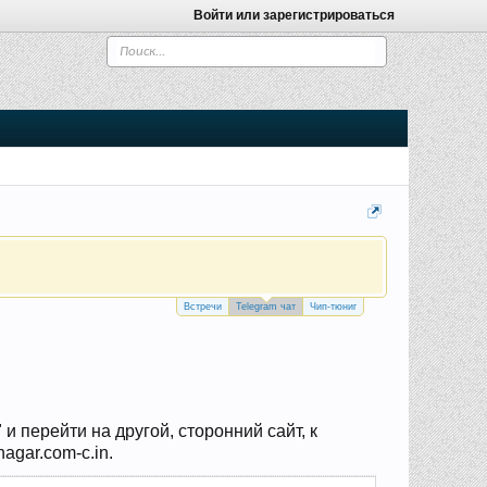
Войти или зарегистрироваться
Встречи
Telegram чат
Чип-тюниг
 перейти на другой, сторонний сайт, к
agar.com-c.in.