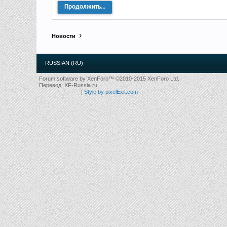
Продолжить...
Новости
RUSSIAN (RU)
Forum software by XenForo™
©2010-2015 XenForo Ltd.
Перевод:
XF-Russia.ru
|
Style by pixelExit.com