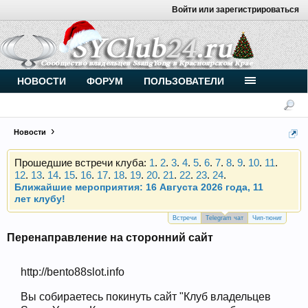
Войти или зарегистрироваться
Внимание, новые участники нашего клуба!
Основное общение происходит в
Telegram-чате
.
Присоединяйтесь.
Чип-тюнинг (прошивка) дизелей от
НОВОСТИ
ФОРУМ
ПОЛЬЗОВАТЕЛИ
Vahmurka
Новости
Прошедшие встречи клуба:
1
.
2
.
3
.
4
.
5
.
6
.
7
.
8
.
9
.
10
.
11
.
12
.
13
.
14
.
15
.
16
.
17
.
18
.
19
.
20
.
21
.
22
.
23
.
24
.
Ближайшие мероприятия: 16 Августа 2026 года, 11
лет клубу!
Внимание, новые участники нашего клуба!
Основное общение происходит в
Telegram-чате
.
Встречи
Telegram чат
Чип-тюниг
Присоединяйтесь.
Перенаправление на сторонний сайт
Чип-тюнинг (прошивка) дизелей от
Vahmurka
http://bento88slot.info
Вы собираетесь покинуть сайт "Клуб владельцев
Прошедшие встречи клуба:
1
.
2
.
3
.
4
.
5
.
6
.
7
.
8
.
9
.
10
.
11
.