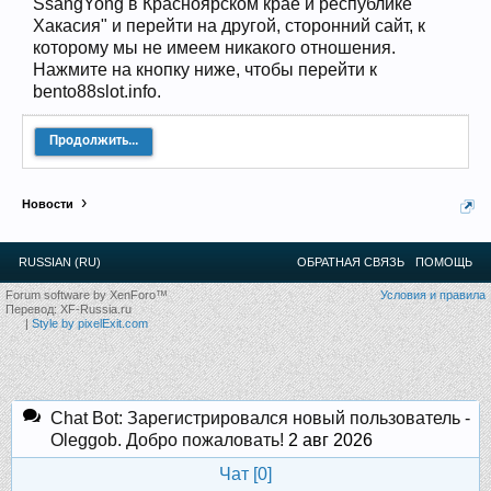
SsangYong в Красноярском крае и республике
12
.
13
.
14
.
15
.
16
.
17
.
18
.
19
.
20
.
21
.
22
.
23
.
24
.
Хакасия" и перейти на другой, сторонний сайт, к
Ближайшие мероприятия: 16 Августа 2026 года, 11
которому мы не имеем никакого отношения.
лет клубу!
Нажмите на кнопку ниже, чтобы перейти к
bento88slot.info.
Продолжить...
Новости
RUSSIAN (RU)
ОБРАТНАЯ СВЯЗЬ
ПОМОЩЬ
Forum software by XenForo™
Условия и правила
Перевод:
XF-Russia.ru
|
Style by pixelExit.com
Chat Bot: Зарегистрировался новый пользователь -
Oleggob. Добро пожаловать!
2 авг 2026
Чат [
0
]