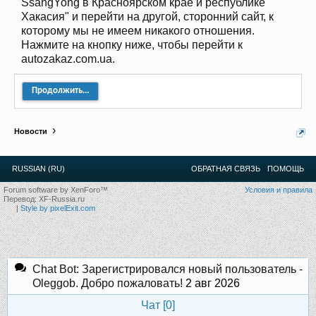
SsangYong в Красноярском крае и республике
12
.
13
.
14
.
15
.
16
.
17
.
18
.
19
.
20
.
21
.
22
.
23
.
24
.
Хакасия" и перейти на другой, сторонний сайт, к
Ближайшие мероприятия: 16 Августа 2026 года, 11
лет клубу!
которому мы не имеем никакого отношения.
Нажмите на кнопку ниже, чтобы перейти к
autozakaz.com.ua.
Продолжить...
Новости
RUSSIAN (RU)
ОБРАТНАЯ СВЯЗЬ
ПОМОЩЬ
Forum software by XenForo™
Условия и правила
Перевод:
XF-Russia.ru
|
Style by pixelExit.com
Chat Bot: Зарегистрировался новый пользователь -
Oleggob. Добро пожаловать!
2 авг 2026
Чат [
0
]