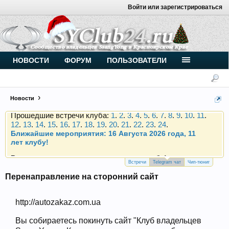
Войти или зарегистрироваться
Внимание, новые участники нашего клуба!
Основное общение происходит в
Telegram-чате
.
Присоединяйтесь.
Чип-тюнинг (прошивка) дизелей от
НОВОСТИ
ФОРУМ
ПОЛЬЗОВАТЕЛИ
Vahmurka
Новости
Прошедшие встречи клуба:
1
.
2
.
3
.
4
.
5
.
6
.
7
.
8
.
9
.
10
.
11
.
12
.
13
.
14
.
15
.
16
.
17
.
18
.
19
.
20
.
21
.
22
.
23
.
24
.
Ближайшие мероприятия: 16 Августа 2026 года, 11
лет клубу!
Внимание, новые участники нашего клуба!
Основное общение происходит в
Telegram-чате
.
Присоединяйтесь.
Встречи
Telegram чат
Чип-тюниг
Перенаправление на сторонний сайт
Чип-тюнинг (прошивка) дизелей от
Vahmurka
http://autozakaz.com.ua
Вы собираетесь покинуть сайт "Клуб владельцев
Прошедшие встречи клуба:
1
.
2
.
3
.
4
.
5
.
6
.
7
.
8
.
9
.
10
.
11
.