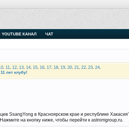
. Присоединяйтесь.
YOUTUBE КАНАЛ
ЧАТ
Чип-тюнинг (прошивка) дизелей от Vahmurka
10
.
11
.
12
.
13
.
14
.
15
.
16
.
17
.
18
.
19
.
20
.
21
.
22
.
23
.
24
.
11 лет клубу!
. Присоединяйтесь.
Чип-тюнинг (прошивка) дизелей от Vahmurka
10
.
11
.
12
.
13
.
14
.
15
.
16
.
17
.
18
.
19
.
20
.
21
.
22
.
23
.
24
.
11 лет клубу!
цев SsangYong в Красноярском крае и республике Хакасия" и
ажмите на кнопку ниже, чтобы перейти к astromgroup.ru.