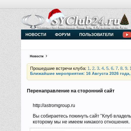
Внимание, новые участники нашего клуба!
Основное общение происходит в
Telegram-чате
НОВОСТИ
ФОРУМ
ПОЛЬЗОВАТЕЛИ
Новости
Прошедшие встречи клуба:
1
.
2
.
3
.
4
.
5
.
6
.
7
.
8
.
9
.
Ближайшие мероприятия: 16 Августа 2026 года, 
Внимание, новые участники нашего клуба!
Основное общение происходит в
Telegram-чате
Перенаправление на сторонний сайт
http://astromgroup.ru
Прошедшие встречи клуба:
1
.
2
.
3
.
4
.
5
.
6
.
7
.
8
.
9
.
Ближайшие мероприятия: 16 Августа 2026 года, 
Вы собираетесь покинуть сайт "Клуб владель
которому мы не имеем никакого отношения. Н