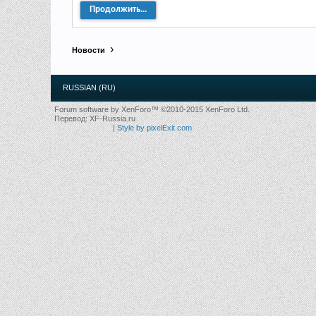
Продолжить...
Новости
RUSSIAN (RU)
Forum software by XenForo™
©2010-2015 XenForo Ltd.
Перевод:
XF-Russia.ru
|
Style by pixelExit.com