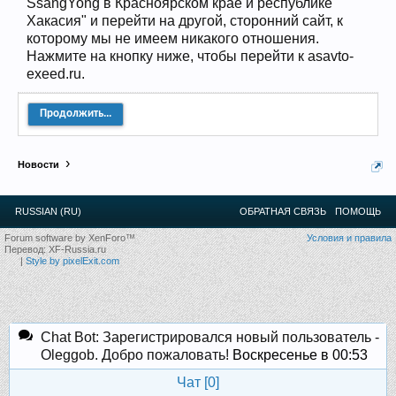
SsangYong в Красноярском крае и республике
12
.
13
.
14
.
15
.
16
.
17
.
18
.
19
.
20
.
21
.
22
.
23
.
24
.
Хакасия" и перейти на другой, сторонний сайт, к
Ближайшие мероприятия: 16 Августа 2026 года, 11
лет клубу!
которому мы не имеем никакого отношения.
Нажмите на кнопку ниже, чтобы перейти к asavto-
exeed.ru.
Продолжить...
Новости
RUSSIAN (RU)
ОБРАТНАЯ СВЯЗЬ
ПОМОЩЬ
Forum software by XenForo™
Условия и правила
Перевод:
XF-Russia.ru
|
Style by pixelExit.com
Chat Bot: Зарегистрировался новый пользователь -
Oleggob. Добро пожаловать!
Воскресенье в 00:53
Чат [
0
]