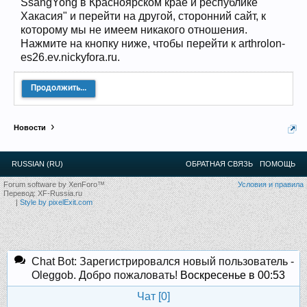
SsangYong в Красноярском крае и республике
12
.
13
.
14
.
15
.
16
.
17
.
18
.
19
.
20
.
21
.
22
.
23
.
24
.
Хакасия" и перейти на другой, сторонний сайт, к
Ближайшие мероприятия: 16 Августа 2026 года, 11
которому мы не имеем никакого отношения.
лет клубу!
Нажмите на кнопку ниже, чтобы перейти к arthrolon-
es26.ev.nickyfora.ru.
Продолжить...
Новости
RUSSIAN (RU)
ОБРАТНАЯ СВЯЗЬ
ПОМОЩЬ
Forum software by XenForo™
Условия и правила
Перевод:
XF-Russia.ru
|
Style by pixelExit.com
Chat Bot: Зарегистрировался новый пользователь -
Oleggob. Добро пожаловать!
Воскресенье в 00:53
Чат [
0
]