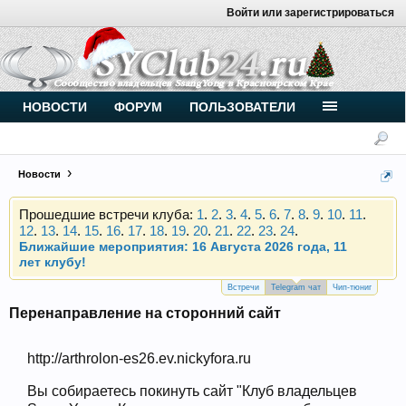
Войти или зарегистрироваться
Внимание, новые участники нашего клуба!
Основное общение происходит в
Telegram-чате
.
Присоединяйтесь.
Чип-тюнинг (прошивка) дизелей от
НОВОСТИ
ФОРУМ
ПОЛЬЗОВАТЕЛИ
Vahmurka
Новости
Прошедшие встречи клуба:
1
.
2
.
3
.
4
.
5
.
6
.
7
.
8
.
9
.
10
.
11
.
12
.
13
.
14
.
15
.
16
.
17
.
18
.
19
.
20
.
21
.
22
.
23
.
24
.
Ближайшие мероприятия: 16 Августа 2026 года, 11
лет клубу!
Внимание, новые участники нашего клуба!
Основное общение происходит в
Telegram-чате
.
Встречи
Telegram чат
Чип-тюниг
Присоединяйтесь.
Перенаправление на сторонний сайт
Чип-тюнинг (прошивка) дизелей от
Vahmurka
http://arthrolon-es26.ev.nickyfora.ru
Вы собираетесь покинуть сайт "Клуб владельцев
Прошедшие встречи клуба:
1
.
2
.
3
.
4
.
5
.
6
.
7
.
8
.
9
.
10
.
11
.