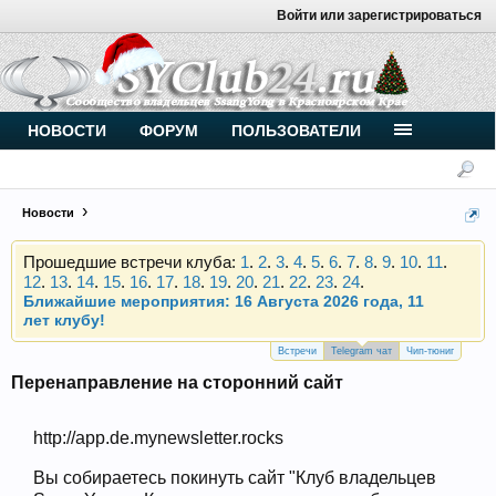
Войти или зарегистрироваться
Внимание, новые участники нашего клуба!
Основное общение происходит в
Telegram-чате
.
Присоединяйтесь.
Чип-тюнинг (прошивка) дизелей от
НОВОСТИ
ФОРУМ
ПОЛЬЗОВАТЕЛИ
Vahmurka
Новости
Прошедшие встречи клуба:
1
.
2
.
3
.
4
.
5
.
6
.
7
.
8
.
9
.
10
.
11
.
12
.
13
.
14
.
15
.
16
.
17
.
18
.
19
.
20
.
21
.
22
.
23
.
24
.
Ближайшие мероприятия: 16 Августа 2026 года, 11
лет клубу!
Внимание, новые участники нашего клуба!
Основное общение происходит в
Telegram-чате
.
Встречи
Telegram чат
Чип-тюниг
Присоединяйтесь.
Перенаправление на сторонний сайт
Чип-тюнинг (прошивка) дизелей от
Vahmurka
http://app.de.mynewsletter.rocks
Вы собираетесь покинуть сайт "Клуб владельцев
Прошедшие встречи клуба:
1
.
2
.
3
.
4
.
5
.
6
.
7
.
8
.
9
.
10
.
11
.