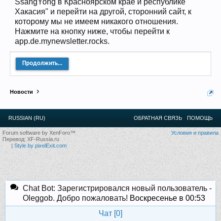
SsangYong в Красноярском крае и республике
12
.
13
.
14
.
15
.
16
.
17
.
18
.
19
.
20
.
21
.
22
.
23
.
24
.
Хакасия" и перейти на другой, сторонний сайт, к
Ближайшие мероприятия: 16 Августа 2026 года, 11
которому мы не имеем никакого отношения.
лет клубу!
Нажмите на кнопку ниже, чтобы перейти к
app.de.mynewsletter.rocks.
Продолжить...
Новости
RUSSIAN (RU)
ОБРАТНАЯ СВЯЗЬ
ПОМОЩЬ
Forum software by XenForo™
Условия и правила
Перевод:
XF-Russia.ru
|
Style by pixelExit.com
Chat Bot: Зарегистрировался новый пользователь -
Oleggob. Добро пожаловать!
Воскресенье в 00:53
Чат [
0
]