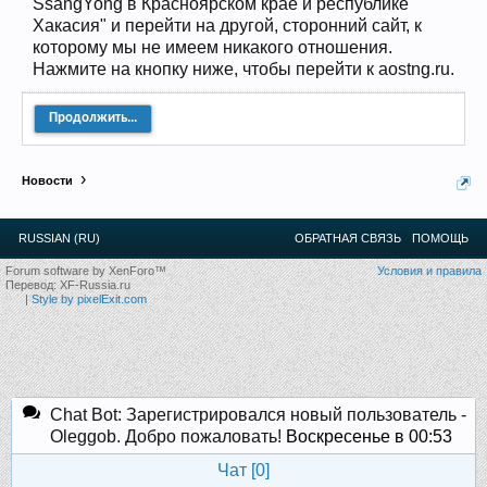
SsangYong в Красноярском крае и республике
12
.
13
.
14
.
15
.
16
.
17
.
18
.
19
.
20
.
21
.
22
.
23
.
24
.
Хакасия" и перейти на другой, сторонний сайт, к
Ближайшие мероприятия: 16 Августа 2026 года, 11
которому мы не имеем никакого отношения.
лет клубу!
Нажмите на кнопку ниже, чтобы перейти к aostng.ru.
Продолжить...
Новости
RUSSIAN (RU)
ОБРАТНАЯ СВЯЗЬ
ПОМОЩЬ
Forum software by XenForo™
Условия и правила
Перевод:
XF-Russia.ru
|
Style by pixelExit.com
Chat Bot: Зарегистрировался новый пользователь -
Oleggob. Добро пожаловать!
Воскресенье в 00:53
Чат [
0
]