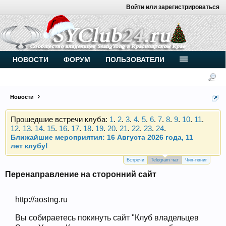
Войти или зарегистрироваться
Внимание, новые участники нашего клуба!
Основное общение происходит в
Telegram-чате
.
Присоединяйтесь.
Чип-тюнинг (прошивка) дизелей от
НОВОСТИ
ФОРУМ
ПОЛЬЗОВАТЕЛИ
Vahmurka
Новости
Прошедшие встречи клуба:
1
.
2
.
3
.
4
.
5
.
6
.
7
.
8
.
9
.
10
.
11
.
12
.
13
.
14
.
15
.
16
.
17
.
18
.
19
.
20
.
21
.
22
.
23
.
24
.
Ближайшие мероприятия: 16 Августа 2026 года, 11
лет клубу!
Внимание, новые участники нашего клуба!
Основное общение происходит в
Telegram-чате
.
Встречи
Telegram чат
Чип-тюниг
Присоединяйтесь.
Перенаправление на сторонний сайт
Чип-тюнинг (прошивка) дизелей от
Vahmurka
http://aostng.ru
Вы собираетесь покинуть сайт "Клуб владельцев
Прошедшие встречи клуба:
1
.
2
.
3
.
4
.
5
.
6
.
7
.
8
.
9
.
10
.
11
.