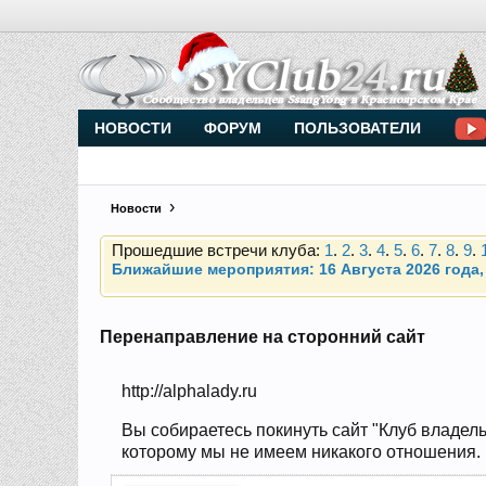
Внимание, новые участники нашего клуба!
Основное общение происходит в
Telegram-чате
НОВОСТИ
ФОРУМ
ПОЛЬЗОВАТЕЛИ
Новости
Прошедшие встречи клуба:
1
.
2
.
3
.
4
.
5
.
6
.
7
.
8
.
9
.
Ближайшие мероприятия: 16 Августа 2026 года, 
Внимание, новые участники нашего клуба!
Основное общение происходит в
Telegram-чате
Перенаправление на сторонний сайт
Прошедшие встречи клуба:
1
.
2
.
3
.
4
.
5
.
6
.
7
.
8
.
9
.
http://alphalady.ru
Ближайшие мероприятия: 16 Августа 2026 года, 
Вы собираетесь покинуть сайт "Клуб владель
которому мы не имеем никакого отношения. Н