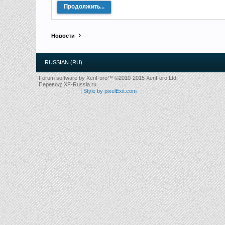
Продолжить...
Новости
RUSSIAN (RU)
Forum software by XenForo™
©2010-2015 XenForo Ltd.
Перевод:
XF-Russia.ru
|
Style by pixelExit.com