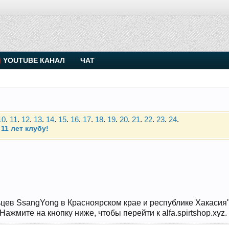
. Присоединяйтесь.
YOUTUBE КАНАЛ
ЧАТ
Чип-тюнинг (прошивка) дизелей от Vahmurka
10
.
11
.
12
.
13
.
14
.
15
.
16
.
17
.
18
.
19
.
20
.
21
.
22
.
23
.
24
.
11 лет клубу!
. Присоединяйтесь.
Чип-тюнинг (прошивка) дизелей от Vahmurka
10
.
11
.
12
.
13
.
14
.
15
.
16
.
17
.
18
.
19
.
20
.
21
.
22
.
23
.
24
.
11 лет клубу!
цев SsangYong в Красноярском крае и республике Хакасия" и
жмите на кнопку ниже, чтобы перейти к alfa.spirtshop.xyz.