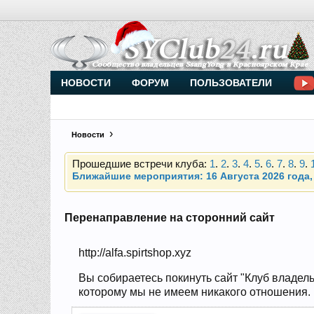
Внимание, новые участники нашего клуба!
Основное общение происходит в
Telegram-чате
НОВОСТИ
ФОРУМ
ПОЛЬЗОВАТЕЛИ
Новости
Прошедшие встречи клуба:
1
.
2
.
3
.
4
.
5
.
6
.
7
.
8
.
9
.
Ближайшие мероприятия: 16 Августа 2026 года, 
Внимание, новые участники нашего клуба!
Основное общение происходит в
Telegram-чате
Перенаправление на сторонний сайт
Прошедшие встречи клуба:
1
.
2
.
3
.
4
.
5
.
6
.
7
.
8
.
9
.
http://alfa.spirtshop.xyz
Ближайшие мероприятия: 16 Августа 2026 года, 
Вы собираетесь покинуть сайт "Клуб владель
которому мы не имеем никакого отношения. На