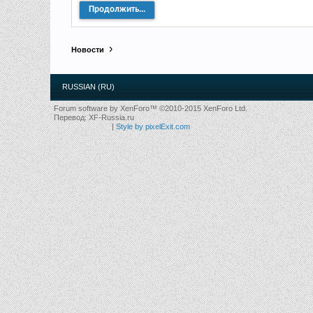
Продолжить...
Новости
RUSSIAN (RU)
Forum software by XenForo™
©2010-2015 XenForo Ltd.
Перевод:
XF-Russia.ru
|
Style by pixelExit.com