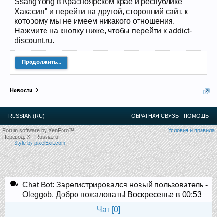
SsangYong в Красноярском крае и республике
12
.
13
.
14
.
15
.
16
.
17
.
18
.
19
.
20
.
21
.
22
.
23
.
24
.
Хакасия" и перейти на другой, сторонний сайт, к
Ближайшие мероприятия: 16 Августа 2026 года, 11
лет клубу!
которому мы не имеем никакого отношения.
Нажмите на кнопку ниже, чтобы перейти к addict-
discount.ru.
Продолжить...
Новости
RUSSIAN (RU)
ОБРАТНАЯ СВЯЗЬ
ПОМОЩЬ
Forum software by XenForo™
Условия и правила
Перевод:
XF-Russia.ru
|
Style by pixelExit.com
Chat Bot: Зарегистрировался новый пользователь -
Oleggob. Добро пожаловать!
Воскресенье в 00:53
Чат [
0
]