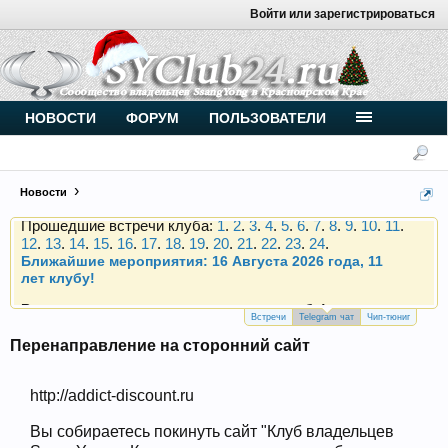
Войти или зарегистрироваться
Внимание, новые участники нашего клуба!
Основное общение происходит в
Telegram-чате
.
Присоединяйтесь.
Чип-тюнинг (прошивка) дизелей от
НОВОСТИ
ФОРУМ
ПОЛЬЗОВАТЕЛИ
Vahmurka
Новости
Прошедшие встречи клуба:
1
.
2
.
3
.
4
.
5
.
6
.
7
.
8
.
9
.
10
.
11
.
12
.
13
.
14
.
15
.
16
.
17
.
18
.
19
.
20
.
21
.
22
.
23
.
24
.
Ближайшие мероприятия: 16 Августа 2026 года, 11
лет клубу!
Внимание, новые участники нашего клуба!
Основное общение происходит в
Telegram-чате
.
Присоединяйтесь.
Встречи
Telegram чат
Чип-тюниг
Перенаправление на сторонний сайт
Чип-тюнинг (прошивка) дизелей от
Vahmurka
http://addict-discount.ru
Вы собираетесь покинуть сайт "Клуб владельцев
Прошедшие встречи клуба:
1
.
2
.
3
.
4
.
5
.
6
.
7
.
8
.
9
.
10
.
11
.