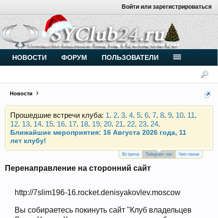
Войти или зарегистрироваться
Внимание, новые участники нашего клуба!
Основное общение происходит в
Telegram-чате
.
Присоединяйтесь.
Чип-тюнинг (прошивка) дизелей от
НОВОСТИ
ФОРУМ
ПОЛЬЗОВАТЕЛИ
Vahmurka
Новости
Прошедшие встречи клуба:
1
.
2
.
3
.
4
.
5
.
6
.
7
.
8
.
9
.
10
.
11
.
12
.
13
.
14
.
15
.
16
.
17
.
18
.
19
.
20
.
21
.
22
.
23
.
24
.
Ближайшие мероприятия: 16 Августа 2026 года, 11
лет клубу!
Внимание, новые участники нашего клуба!
Основное общение происходит в
Telegram-чате
.
Встречи
Telegram чат
Чип-тюниг
Присоединяйтесь.
Перенаправление на сторонний сайт
Чип-тюнинг (прошивка) дизелей от
Vahmurka
http://7slim196-16.rocket.denisyakovlev.moscow
Вы собираетесь покинуть сайт "Клуб владельцев
Прошедшие встречи клуба:
1
.
2
.
3
.
4
.
5
.
6
.
7
.
8
.
9
.
10
.
11
.