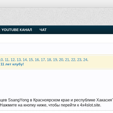
. Присоединяйтесь.
YOUTUBE КАНАЛ
ЧАТ
Чип-тюнинг (прошивка) дизелей от Vahmurka
10
.
11
.
12
.
13
.
14
.
15
.
16
.
17
.
18
.
19
.
20
.
21
.
22
.
23
.
24
.
11 лет клубу!
. Присоединяйтесь.
Чип-тюнинг (прошивка) дизелей от Vahmurka
10
.
11
.
12
.
13
.
14
.
15
.
16
.
17
.
18
.
19
.
20
.
21
.
22
.
23
.
24
.
11 лет клубу!
цев SsangYong в Красноярском крае и республике Хакасия" и
ажмите на кнопку ниже, чтобы перейти к 4x4slot.site.