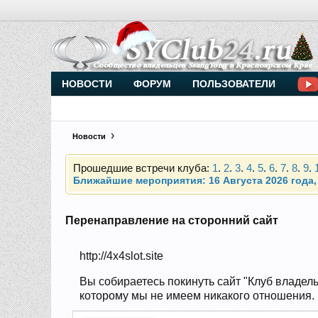
Внимание, новые участники нашего клуба!
Основное общение происходит в
Telegram-чате
НОВОСТИ
ФОРУМ
ПОЛЬЗОВАТЕЛИ
Новости
Прошедшие встречи клуба:
1
.
2
.
3
.
4
.
5
.
6
.
7
.
8
.
9
.
Ближайшие мероприятия: 16 Августа 2026 года, 
Внимание, новые участники нашего клуба!
Основное общение происходит в
Telegram-чате
Перенаправление на сторонний сайт
http://4x4slot.site
Прошедшие встречи клуба:
1
.
2
.
3
.
4
.
5
.
6
.
7
.
8
.
9
.
Ближайшие мероприятия: 16 Августа 2026 года, 
Вы собираетесь покинуть сайт "Клуб владель
которому мы не имеем никакого отношения. Н