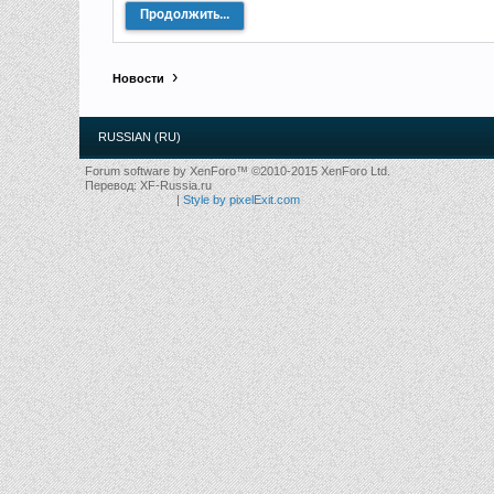
Продолжить...
Новости
RUSSIAN (RU)
Forum software by XenForo™
©2010-2015 XenForo Ltd.
Перевод:
XF-Russia.ru
|
Style by pixelExit.com