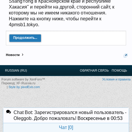
SsangYong в Красноярском крае и республике
12
.
13
.
14
.
15
.
16
.
17
.
18
.
19
.
20
.
21
.
22
.
23
.
24
.
Ближайшие мероприятия: 16 Августа 2026 года, 11
Хакасия" и перейти на другой, сторонний сайт, к
лет клубу!
которому мы не имеем никакого отношения.
Нажмите на кнопку ниже, чтобы перейти к
4pmsb1.tokyo.
Продолжить...
Новости
RUSSIAN (RU)
ОБРАТНАЯ СВЯЗЬ
ПОМОЩЬ
Forum software by XenForo™
Условия и правила
Перевод:
XF-Russia.ru
|
Style by pixelExit.com
Chat Bot: Зарегистрировался новый пользователь -
Oleggob. Добро пожаловать!
Воскресенье в 00:53
Чат [
0
]