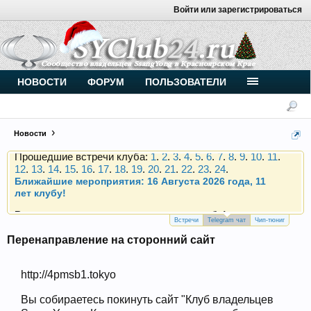
Войти или зарегистрироваться
Внимание, новые участники нашего клуба!
Основное общение происходит в
Telegram-чате
.
Присоединяйтесь.
Чип-тюнинг (прошивка) дизелей от
НОВОСТИ
ФОРУМ
ПОЛЬЗОВАТЕЛИ
Vahmurka
Новости
Прошедшие встречи клуба:
1
.
2
.
3
.
4
.
5
.
6
.
7
.
8
.
9
.
10
.
11
.
12
.
13
.
14
.
15
.
16
.
17
.
18
.
19
.
20
.
21
.
22
.
23
.
24
.
Ближайшие мероприятия: 16 Августа 2026 года, 11
лет клубу!
Внимание, новые участники нашего клуба!
Основное общение происходит в
Telegram-чате
.
Присоединяйтесь.
Встречи
Telegram чат
Чип-тюниг
Чип-тюнинг (прошивка) дизелей от
Перенаправление на сторонний сайт
Vahmurka
http://4pmsb1.tokyo
Вы собираетесь покинуть сайт "Клуб владельцев
Прошедшие встречи клуба:
1
.
2
.
3
.
4
.
5
.
6
.
7
.
8
.
9
.
10
.
11
.