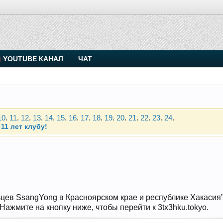
. Присоединяйтесь.
YOUTUBE КАНАЛ
ЧАТ
Чип-тюнинг (прошивка) дизелей от Vahmurka
10
.
11
.
12
.
13
.
14
.
15
.
16
.
17
.
18
.
19
.
20
.
21
.
22
.
23
.
24
.
11 лет клубу!
. Присоединяйтесь.
Чип-тюнинг (прошивка) дизелей от Vahmurka
10
.
11
.
12
.
13
.
14
.
15
.
16
.
17
.
18
.
19
.
20
.
21
.
22
.
23
.
24
.
11 лет клубу!
цев SsangYong в Красноярском крае и республике Хакасия" и
ажмите на кнопку ниже, чтобы перейти к 3tx3hku.tokyo.