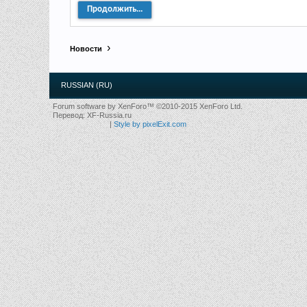
Продолжить...
Новости
RUSSIAN (RU)
Forum software by XenForo™
©2010-2015 XenForo Ltd.
Перевод:
XF-Russia.ru
|
Style by pixelExit.com