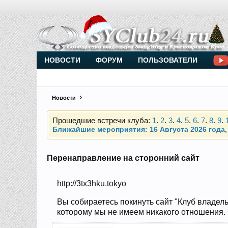
Внимание, новые участники нашего клуба!
Основное общение происходит в
Telegram-чате
НОВОСТИ
ФОРУМ
ПОЛЬЗОВАТЕЛИ
Новости
Прошедшие встречи клуба:
1
.
2
.
3
.
4
.
5
.
6
.
7
.
8
.
9
.
Ближайшие мероприятия: 16 Августа 2026 года, 
Внимание, новые участники нашего клуба!
Основное общение происходит в
Telegram-чате
Перенаправление на сторонний сайт
http://3tx3hku.tokyo
Прошедшие встречи клуба:
1
.
2
.
3
.
4
.
5
.
6
.
7
.
8
.
9
.
Ближайшие мероприятия: 16 Августа 2026 года, 
Вы собираетесь покинуть сайт "Клуб владель
которому мы не имеем никакого отношения. Н