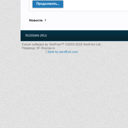
Продолжить...
Новости
RUSSIAN (RU)
Forum software by XenForo™
©2010-2015 XenForo Ltd.
Перевод:
XF-Russia.ru
|
Style by pixelExit.com