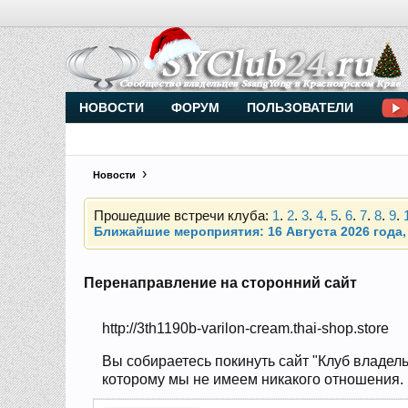
Внимание, новые участники нашего клуба!
Основное общение происходит в
Telegram-чате
НОВОСТИ
ФОРУМ
ПОЛЬЗОВАТЕЛИ
Новости
Прошедшие встречи клуба:
1
.
2
.
3
.
4
.
5
.
6
.
7
.
8
.
9
.
Ближайшие мероприятия: 16 Августа 2026 года, 
Внимание, новые участники нашего клуба!
Основное общение происходит в
Telegram-чате
Перенаправление на сторонний сайт
http://3th1190b-varilon-cream.thai-shop.store
Прошедшие встречи клуба:
1
.
2
.
3
.
4
.
5
.
6
.
7
.
8
.
9
.
Ближайшие мероприятия: 16 Августа 2026 года, 
Вы собираетесь покинуть сайт "Клуб владель
которому мы не имеем никакого отношения. На