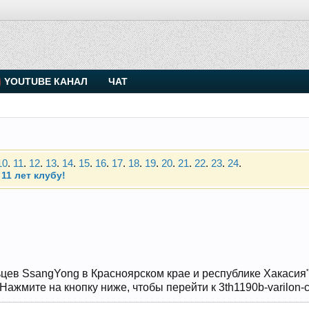
. Присоединяйтесь.
YOUTUBE КАНАЛ
ЧАТ
Чип-тюнинг (прошивка) дизелей от Vahmurka
10
.
11
.
12
.
13
.
14
.
15
.
16
.
17
.
18
.
19
.
20
.
21
.
22
.
23
.
24
.
11 лет клубу!
. Присоединяйтесь.
Чип-тюнинг (прошивка) дизелей от Vahmurka
10
.
11
.
12
.
13
.
14
.
15
.
16
.
17
.
18
.
19
.
20
.
21
.
22
.
23
.
24
.
11 лет клубу!
цев SsangYong в Красноярском крае и республике Хакасия" и
жмите на кнопку ниже, чтобы перейти к 3th1190b-varilon-cr