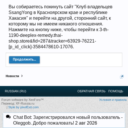
Вы собираетесь покинуть сайт "Клуб владельцев
Прошедшие встречи клуба:
1
.
2
.
3
.
4
.
5
.
6
.
7
.
8
.
9
.
10
.
11
.
SsangYong в Красноярском крае и республике
12
.
13
.
14
.
15
.
16
.
17
.
18
.
19
.
20
.
21
.
22
.
23
.
24
.
Хакасия" и перейти на другой, сторонний сайт, к
Ближайшие мероприятия: 16 Августа 2026 года, 11
лет клубу!
которому мы не имеем никакого отношения.
Нажмите на кнопку ниже, чтобы перейти к 3-th-
1190-deeplex-remedy.thai-
shop.store&fid=287&tracker=63929-76221-
[p_id_click]-3584478610-17076.
Продолжить...
Новости
RUSSIAN (RU)
ОБРАТНАЯ СВЯЗЬ
ПОМОЩЬ
Forum software by XenForo™
Условия и правила
Перевод:
XF-Russia.ru
|
Style by pixelExit.com
Chat Bot: Зарегистрировался новый пользователь -
Oleggob. Добро пожаловать!
2 авг 2026