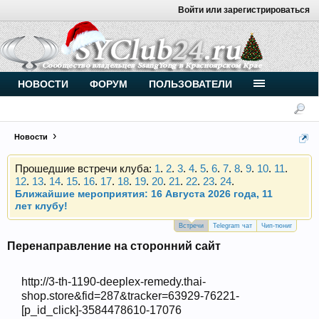
Войти или зарегистрироваться
Внимание, новые участники нашего клуба!
Основное общение происходит в
Telegram-чате
.
Присоединяйтесь.
НОВОСТИ
ФОРУМ
ПОЛЬЗОВАТЕЛИ
Чип-тюнинг (прошивка) дизелей от
Vahmurka
Новости
Прошедшие встречи клуба:
1
.
2
.
3
.
4
.
5
.
6
.
7
.
8
.
9
.
10
.
11
.
12
.
13
.
14
.
15
.
16
.
17
.
18
.
19
.
20
.
21
.
22
.
23
.
24
.
Ближайшие мероприятия: 16 Августа 2026 года, 11
лет клубу!
Внимание, новые участники нашего клуба!
Встречи
Telegram чат
Чип-тюниг
Основное общение происходит в
Telegram-чате
.
Перенаправление на сторонний сайт
Присоединяйтесь.
Чип-тюнинг (прошивка) дизелей от
http://3-th-1190-deeplex-remedy.thai-
Vahmurka
shop.store&fid=287&tracker=63929-76221-
[p_id_click]-3584478610-17076