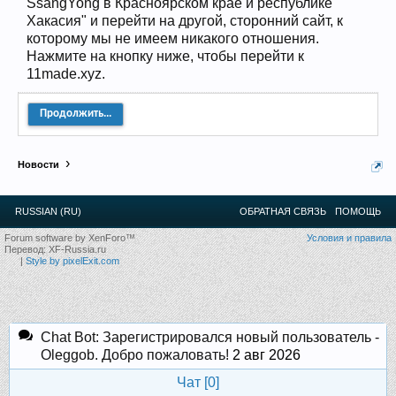
SsangYong в Красноярском крае и республике
12
.
13
.
14
.
15
.
16
.
17
.
18
.
19
.
20
.
21
.
22
.
23
.
24
.
Хакасия" и перейти на другой, сторонний сайт, к
Ближайшие мероприятия: 16 Августа 2026 года, 11
которому мы не имеем никакого отношения.
лет клубу!
Нажмите на кнопку ниже, чтобы перейти к
11made.xyz.
Продолжить...
Новости
RUSSIAN (RU)
ОБРАТНАЯ СВЯЗЬ
ПОМОЩЬ
Forum software by XenForo™
Условия и правила
Перевод:
XF-Russia.ru
|
Style by pixelExit.com
Chat Bot: Зарегистрировался новый пользователь -
Oleggob. Добро пожаловать!
2 авг 2026
Чат [
0
]