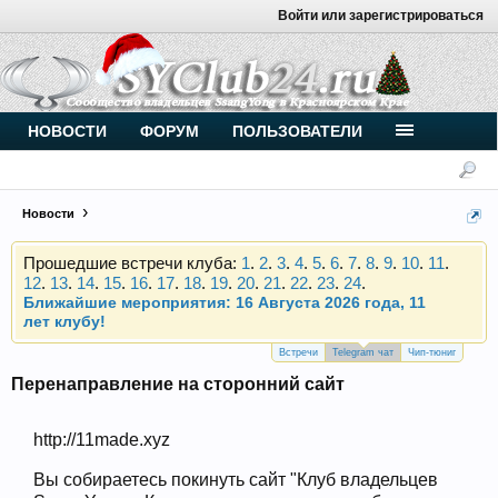
Войти или зарегистрироваться
Внимание, новые участники нашего клуба!
Основное общение происходит в
Telegram-чате
.
Присоединяйтесь.
Чип-тюнинг (прошивка) дизелей от
НОВОСТИ
ФОРУМ
ПОЛЬЗОВАТЕЛИ
Vahmurka
Новости
Прошедшие встречи клуба:
1
.
2
.
3
.
4
.
5
.
6
.
7
.
8
.
9
.
10
.
11
.
12
.
13
.
14
.
15
.
16
.
17
.
18
.
19
.
20
.
21
.
22
.
23
.
24
.
Ближайшие мероприятия: 16 Августа 2026 года, 11
лет клубу!
Внимание, новые участники нашего клуба!
Основное общение происходит в
Telegram-чате
.
Встречи
Telegram чат
Чип-тюниг
Присоединяйтесь.
Перенаправление на сторонний сайт
Чип-тюнинг (прошивка) дизелей от
Vahmurka
http://11made.xyz
Вы собираетесь покинуть сайт "Клуб владельцев
Прошедшие встречи клуба:
1
.
2
.
3
.
4
.
5
.
6
.
7
.
8
.
9
.
10
.
11
.