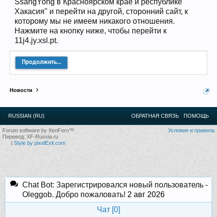
SsangYong в Красноярском крае и республике
12
.
13
.
14
.
15
.
16
.
17
.
18
.
19
.
20
.
21
.
22
.
23
.
24
.
Хакасия" и перейти на другой, сторонний сайт, к
Ближайшие мероприятия: 16 Августа 2026 года, 11
лет клубу!
которому мы не имеем никакого отношения.
Нажмите на кнопку ниже, чтобы перейти к
11j4.jy.xsl.pt.
Продолжить...
Новости
RUSSIAN (RU)
ОБРАТНАЯ СВЯЗЬ
ПОМОЩЬ
Forum software by XenForo™
Условия и правила
Перевод:
XF-Russia.ru
|
Style by pixelExit.com
Chat Bot: Зарегистрировался новый пользователь -
Oleggob. Добро пожаловать!
2 авг 2026
Чат [
0
]