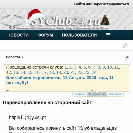
Войти или зарегистрироваться
Внимание, новые участники нашего клуба!
Основное общение происходит в
Telegram-чате
.
Присоединяйтесь.
Чип-тюнинг (прошивка) дизелей от
НОВОСТИ
ФОРУМ
ПОЛЬЗОВАТЕЛИ
Vahmurka
Новости
Прошедшие встречи клуба:
1
.
2
.
3
.
4
.
5
.
6
.
7
.
8
.
9
.
10
.
11
.
12
.
13
.
14
.
15
.
16
.
17
.
18
.
19
.
20
.
21
.
22
.
23
.
24
.
Ближайшие мероприятия: 16 Августа 2026 года, 11
лет клубу!
Внимание, новые участники нашего клуба!
Основное общение происходит в
Telegram-чате
.
Присоединяйтесь.
Встречи
Telegram чат
Чип-тюниг
Перенаправление на сторонний сайт
Чип-тюнинг (прошивка) дизелей от
Vahmurka
http://11j4.jy.xsl.pt
Вы собираетесь покинуть сайт "Клуб владельцев
Прошедшие встречи клуба:
1
.
2
.
3
.
4
.
5
.
6
.
7
.
8
.
9
.
10
.
11
.