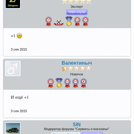
Эксперт
Член клуба
Прошедшие встречи клуба:
1
.
2
.
3
.
4
.
5
.
6
.
7
.
8
.
9
.
10
.
11
.
12
.
13
.
14
.
15
.
16
.
17
.
18
.
19
.
20
.
21
.
22
.
23
.
24
.
Ближайшие мероприятия: 16 Августа 2026 года, 11
лет клубу!
+1
3 сен 2015
Валентиныч
Новичок
И ещё +1
3 сен 2015
SIN
Модератор форума "Сервисы и магазины"