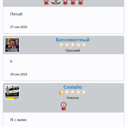
Пятый
27 сен 2015
Бессовестный
Прохожий
6
29 сен 2015
Costaño
Новичок
Я с вами