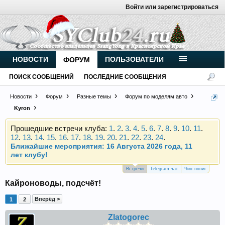
Войти или зарегистрироваться
Внимание, новые участники нашего клуба!
Основное общение происходит в
Telegram-чате
.
НОВОСТИ
ПОЛЬЗОВАТЕЛИ
ФОРУМ
Присоединяйтесь.
ПОИСК СООБЩЕНИЙ
ПОСЛЕДНИЕ СООБЩЕНИЯ
Чип-тюнинг (прошивка) дизелей от
Vahmurka
Новости
Форум
Разные темы
Форум по моделям авто
Kyron
Прошедшие встречи клуба:
1
.
2
.
3
.
4
.
5
.
6
.
7
.
8
.
9
.
10
.
11
.
12
.
13
.
14
.
15
.
16
.
17
.
18
.
19
.
20
.
21
.
22
.
23
.
24
.
Ближайшие мероприятия: 16 Августа 2026 года, 11
лет клубу!
Внимание, новые участники нашего клуба!
Встречи
Telegram чат
Чип-тюниг
Основное общение происходит в
Telegram-чате
.
Кайроноводы, подсчёт!
Присоединяйтесь.
Вперёд >
1
2
Чип-тюнинг (прошивка) дизелей от
Vahmurka
Zlatogorec