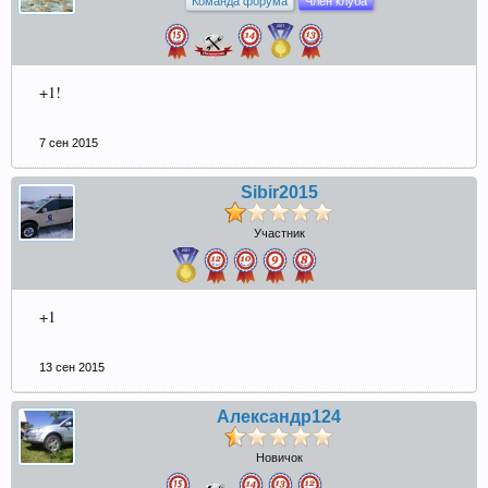
Команда форума
Член клуба
+1!
7 сен 2015
Sibir2015
Участник
+1
13 сен 2015
Александр124
Новичок