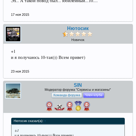
Эх.. А такой повод был... юбилейный...10....
17 ноя 2015
Нютосик
Новичок
+1
и я получаюсь 10-тая))) Всем привет)
23 ноя 2015
SIN
Модератор форума "Сервисы и магазины"
Команда форума
Член клуба
Нютосик сказал(а):
↑
+1
и я получаюсь 10-тая))) Всем привет)