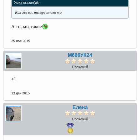
Умка сказал(а):
↑
Как же вас теперь много то
А то, мы такие
25 ноя 2015
М666УК24
Прохожий
+1
13 дек 2015
Елена
Прохожий