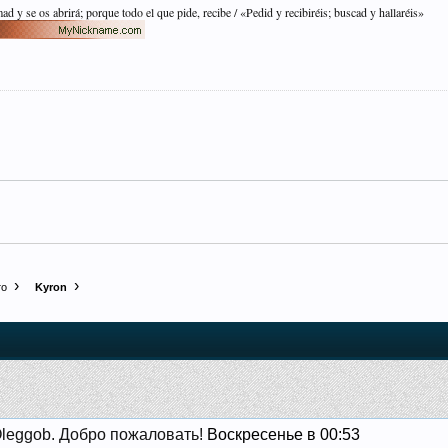
mad y se os abrirá; porque todo el que pide, recibe / «Pedid y recibiréis; buscad y hallaréis»
то
Kyron
Oleggob. Добро пожаловать!
Воскресенье в 00:53