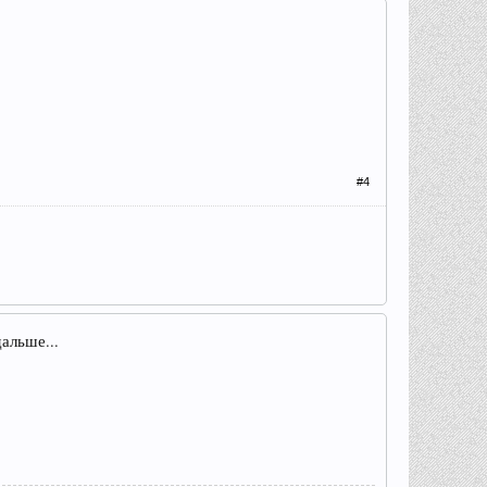
#4
альше...