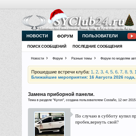
НОВОСТИ
ПОЛЬЗОВАТЕЛИ
ФОРУМ
Внимание, новые участники нашего клуба!
Основное общение происходит в
Telegram-чате
ПОИСК СООБЩЕНИЙ
ПОСЛЕДНИЕ СООБЩЕНИЯ
Новости
Форум
Разные темы
Форум по моделям ав
Прошедшие встречи клуба:
1
.
2
.
3
.
4
.
5
.
6
.
7
.
8
.
9
.
Ближайшие мероприятия: 16 Августа 2026 года, 
Внимание, новые участники нашего клуба!
Основное общение происходит в
Telegram-чате
Замена приборной панели.
Тема в разделе "
Kyron
", создана пользователем
Costaño
,
12 окт 2015
По случаю в субботу купил пр
пробек,вернуть свой?
Прошедшие встречи клуба:
1
.
2
.
3
.
4
.
5
.
6
.
7
.
8
.
9
.
Ближайшие мероприятия: 16 Августа 2026 года, 