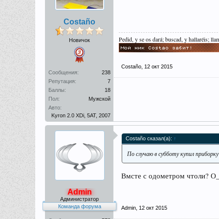
Costaño
Pedid, y se os dará; buscad, y hallaréis; lla
Новичок
Costaño
,
12 окт 2015
Сообщения:
238
Репутация:
7
Баллы:
18
Пол:
Мужской
Авто:
Kyron 2.0 XDi, 5AT, 2007
Costaño сказал(а):
↑
По случаю в субботу купил приборку
Вмсте с одометром чтоли? О
Admin
Администратор
Команда форума
Admin
,
12 окт 2015