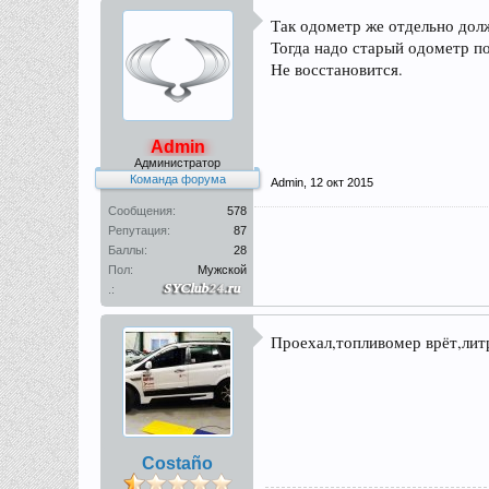
Так одометр же отдельно дол
Тогда надо старый одометр по
Не восстановится.
Admin
Администратор
Команда форума
Admin
,
12 окт 2015
Сообщения:
578
Репутация:
87
Баллы:
28
Пол:
Мужской
.:
Проехал,топливомер врёт,литр
Costaño