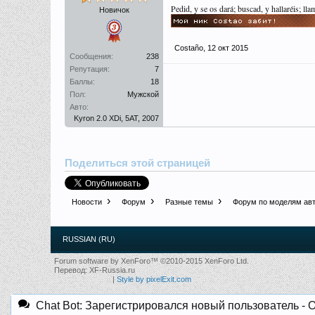
Pedid, y se os dará; buscad, y hallaréis; lla
Новичок
Costaño
,
12 окт 2015
Сообщения:
238
Репутация:
7
Баллы:
18
Пол:
Мужской
Авто:
Kyron 2.0 XDi, 5AT, 2007
Поделиться этой страницей
Новости
Форум
Разные темы
Форум по моделям ав
RUSSIAN (RU)
Forum software by XenForo™
©2010-2015 XenForo Ltd.
Перевод:
XF-Russia.ru
|
Style by pixelExit.com
Chat Bot: Зарегистрировался новый пользователь - 