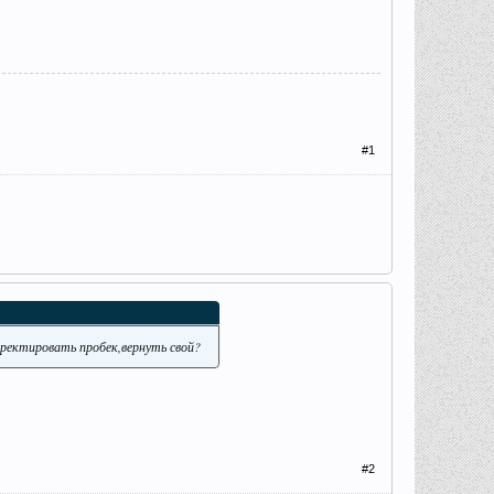
#1
рректировать пробек,вернуть свой?
#2