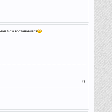
омой мож востановится
#3