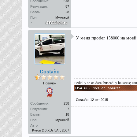
Сообщения:
578
Репутация:
87
Баллы:
28
Пол:
Мужской
.:
У меня пробег 138000 на мое
Costaño
Pedid, y se os dará; buscad, y hallaréis; lla
Новичок
Costaño
,
12 окт 2015
Сообщения:
238
Репутация:
7
Баллы:
18
Пол:
Мужской
Авто:
Kyron 2.0 XDi, 5AT, 2007