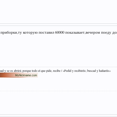
й приборки,ту которую поставил 60000 показывает,вечером поеду д
mad y se os abrirá; porque todo el que pide, recibe / «Pedid y recibiréis; buscad y hallaréis»