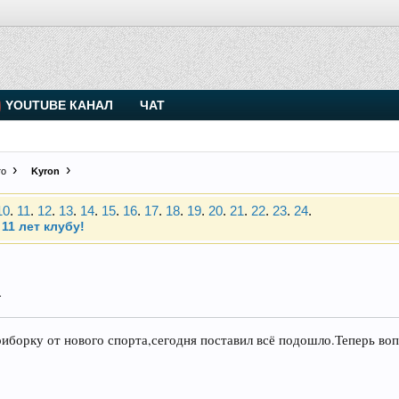
YOUTUBE КАНАЛ
ЧАТ
. Присоединяйтесь.
Чип-тюнинг (прошивка) дизелей от Vahmurka
то
Kyron
10
.
11
.
12
.
13
.
14
.
15
.
16
.
17
.
18
.
19
.
20
.
21
.
22
.
23
.
24
.
11 лет клубу!
. Присоединяйтесь.
.
Чип-тюнинг (прошивка) дизелей от Vahmurka
иборку от нового спорта,сегодня поставил всё подошло.Теперь воп
10
.
11
.
12
.
13
.
14
.
15
.
16
.
17
.
18
.
19
.
20
.
21
.
22
.
23
.
24
.
11 лет клубу!