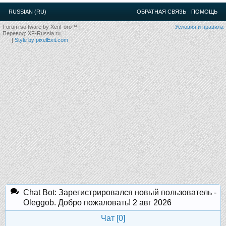
12
.
13
.
14
.
15
.
16
.
17
.
18
.
19
.
20
.
21
.
22
.
23
.
24
.
RUSSIAN (RU)
ОБРАТНАЯ СВЯЗЬ
ПОМОЩЬ
Ближайшие мероприятия: 16 Августа 2026 года, 11
лет клубу!
Forum software by XenForo™
Условия и правила
Перевод:
XF-Russia.ru
|
Style by pixelExit.com
Chat Bot: Зарегистрировался новый пользователь -
Oleggob. Добро пожаловать!
2 авг 2026
Чат [
0
]