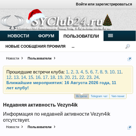
Войти или зарегистрироваться
Внимание, новые участники нашего клуба!
Основное общение происходит в
Telegram-чате
.
Присоединяйтесь.
Чип-тюнинг (прошивка) дизелей от
НОВОСТИ
ФОРУМ
ПОЛЬЗОВАТЕЛИ
Vahmurka
НОВЫЕ СООБЩЕНИЯ ПРОФИЛЯ
...
Новости
Пользователи
Прошедшие встречи клуба:
1
.
2
.
3
.
4
.
5
.
6
.
7
.
8
.
9
.
10
.
11
.
12
.
13
.
14
.
15
.
16
.
17
.
18
.
19
.
20
.
21
.
22
.
23
.
24
.
Ближайшие мероприятия: 16 Августа 2026 года, 11
лет клубу!
Внимание, новые участники нашего клуба!
Основное общение происходит в
Telegram-чате
.
Встречи
Telegram чат
Чип-тюниг
Присоединяйтесь.
Недавняя активность Vezyn4ik
Чип-тюнинг (прошивка) дизелей от
Информация по недавней активности Vezyn4ik
Vahmurka
отсутствует.
Новости
Пользователи
Прошедшие встречи клуба:
1
.
2
.
3
.
4
.
5
.
6
.
7
.
8
.
9
.
10
.
11
.