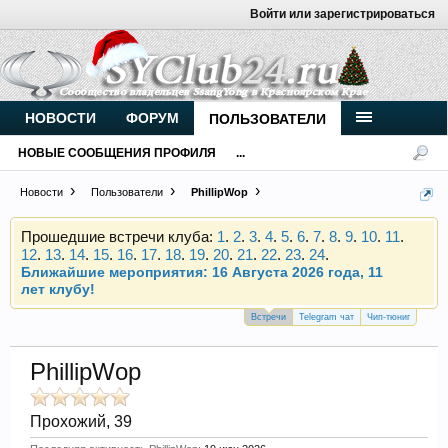
Войти или зарегистрироваться
Внимание, новые участники нашего клуба!
Основное общение происходит в
Telegram-чате
.
Присоединяйтесь.
НОВОСТИ
ФОРУМ
ПОЛЬЗОВАТЕЛИ
Чип-тюнинг (прошивка) дизелей от
НОВЫЕ СООБЩЕНИЯ ПРОФИЛЯ
...
Vahmurka
Новости
Пользователи
PhillipWop
Прошедшие встречи клуба:
1
.
2
.
3
.
4
.
5
.
6
.
7
.
8
.
9
.
10
.
11
.
12
.
13
.
14
.
15
.
16
.
17
.
18
.
19
.
20
.
21
.
22
.
23
.
24
.
Ближайшие мероприятия: 16 Августа 2026 года, 11
лет клубу!
Внимание, новые участники нашего клуба!
Встречи
Telegram чат
Чип-тюниг
Основное общение происходит в
Telegram-чате
.
Присоединяйтесь.
PhillipWop
Чип-тюнинг (прошивка) дизелей от
Vahmurka
Прохожий
, 39