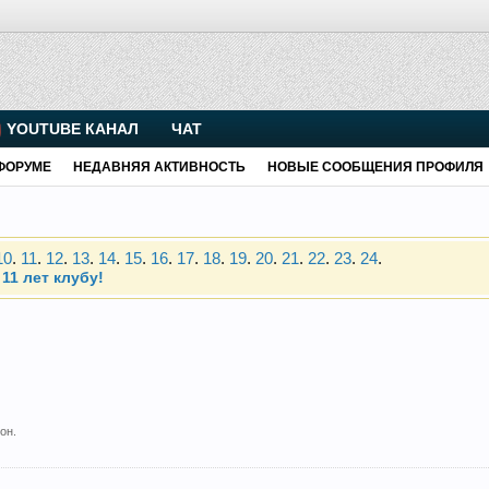
. Присоединяйтесь.
YOUTUBE КАНАЛ
ЧАТ
Чип-тюнинг (прошивка) дизелей от Vahmurka
ФОРУМЕ
НЕДАВНЯЯ АКТИВНОСТЬ
НОВЫЕ СООБЩЕНИЯ ПРОФИЛЯ
10
.
11
.
12
.
13
.
14
.
15
.
16
.
17
.
18
.
19
.
20
.
21
.
22
.
23
.
24
.
11 лет клубу!
. Присоединяйтесь.
Чип-тюнинг (прошивка) дизелей от Vahmurka
10
.
11
.
12
.
13
.
14
.
15
.
16
.
17
.
18
.
19
.
20
.
21
.
22
.
23
.
24
.
11 лет клубу!
он.