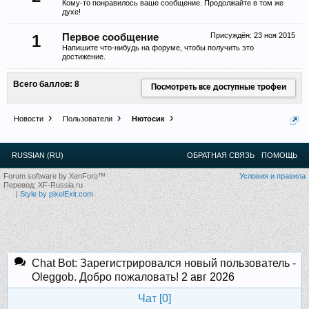
Кому-то понравилось ваше сообщение. Продолжайте в том же
12
.
13
.
14
.
15
.
16
.
17
.
18
.
19
.
20
.
21
.
22
.
23
.
24
.
духе!
Ближайшие мероприятия: 16 Августа 2026 года, 11
лет клубу!
Присуждён:
23 ноя 2015
1
Первое сообщение
Напишите что-нибудь на форуме, чтобы получить это
достижение.
Всего баллов: 8
Посмотреть все доступные трофеи
Новости
Пользователи
Нютосик
RUSSIAN (RU)
ОБРАТНАЯ СВЯЗЬ
ПОМОЩЬ
Forum software by XenForo™
Условия и правила
Перевод:
XF-Russia.ru
|
Style by pixelExit.com
Chat Bot: Зарегистрировался новый пользователь -
Oleggob. Добро пожаловать!
2 авг 2026
Чат [
0
]