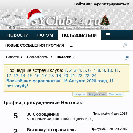
Войти или зарегистрироваться
Внимание, новые участники нашего клуба!
Основное общение происходит в
Telegram-чате
.
Присоединяйтесь.
Чип-тюнинг (прошивка) дизелей от
НОВОСТИ
ФОРУМ
ПОЛЬЗОВАТЕЛИ
Vahmurka
НОВЫЕ СООБЩЕНИЯ ПРОФИЛЯ
...
Новости
Пользователи
Нютосик
Прошедшие встречи клуба:
1
.
2
.
3
.
4
.
5
.
6
.
7
.
8
.
9
.
10
.
11
.
12
.
13
.
14
.
15
.
16
.
17
.
18
.
19
.
20
.
21
.
22
.
23
.
24
.
Ближайшие мероприятия: 16 Августа 2026 года, 11
лет клубу!
Внимание, новые участники нашего клуба!
Основное общение происходит в
Telegram-чате
.
Встречи
Telegram чат
Чип-тюниг
Присоединяйтесь.
Трофеи, присуждённые Нютосик
Чип-тюнинг (прошивка) дизелей от
Vahmurka
Присуждён:
4 дек 2015
5
30 Сообщений!
Вы написали 30 сообщений. Продолжайте :)
Присуждён:
28 ноя 2015
2
Вы кому-то нравитесь
Прошедшие встречи клуба:
1
.
2
.
3
.
4
.
5
.
6
.
7
.
8
.
9
.
10
.
11
.